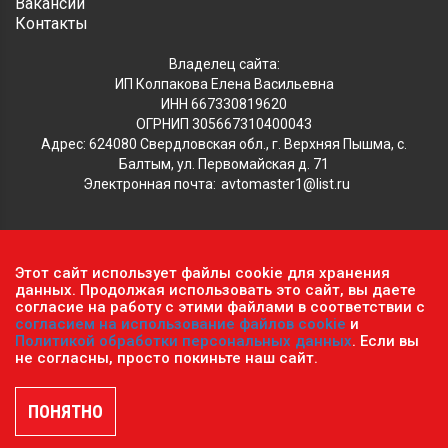
Вакансии
Контакты
Владелец сайта:
ИП Колпакова Елена Васильевна
ИНН 667330819620
ОГРНИП 305667310400043
Адрес: 624080 Свердловская обл., г. Верхняя Пышма, с.
Балтым, ул. Первомайская д. 71
Электронная почта:
avtomaster1@list.ru
Обратите внимание, что данный сайт носит исключительно
Этот сайт использует файлы cookie для хранения
информационный характер и ни при каких условиях не
данных. Продолжая использовать это сайт, вы даете
согласие на работу с этими файлами в соответствии с
является публичной офертой, определяемой положениями ч.2
согласием на использование файлов cookie
и
ст. 437 Гражданского кодекса РФ.
Политика
Политикой обработки персональных данных
. Если вы
конфиденциальности персональных данных
.
не согласны, просто покиньте наш сайт.
Пользовательское соглашение
.
© 2026 г. Сеть оптово-розничных магазинов «Автомастер».
Все права защищены.
ПОНЯТНО
Разработка и продвижение сайтов —
DUKiS.ru