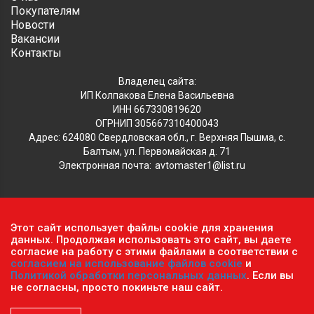
Покупателям
Новости
Вакансии
Контакты
Владелец сайта:
ИП Колпакова Елена Васильевна
ИНН 667330819620
ОГРНИП 305667310400043
Адрес: 624080 Свердловская обл., г. Верхняя Пышма, с.
Балтым, ул. Первомайская д. 71
Электронная почта:
avtomaster1@list.ru
Обратите внимание, что данный сайт носит исключительно
Этот сайт использует файлы cookie для хранения
информационный характер и ни при каких условиях не
данных. Продолжая использовать это сайт, вы даете
является публичной офертой, определяемой положениями ч.2
согласие на работу с этими файлами в соответствии с
согласием на использование файлов cookie
и
ст. 437 Гражданского кодекса РФ.
Политика
Политикой обработки персональных данных
. Если вы
конфиденциальности персональных данных
.
не согласны, просто покиньте наш сайт.
Пользовательское соглашение
.
© 2026 г. Сеть оптово-розничных магазинов «Автомастер».