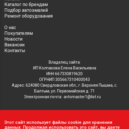
Каталог по брендам
Подбор автоэмалей
Ремонт оборудования
О нас
Покупателям
Новости
Вакансии
Контакты
Владелец сайта:
ИП Колпакова Елена Васильевна
ИНН 667330819620
ОГРНИП 305667310400043
Адрес: 624080 Свердловская обл., г. Верхняя Пышма, с.
Балтым, ул. Первомайская д. 71
Электронная почта:
avtomaster1@list.ru
Обратите внимание, что данный сайт носит исключительно
Этот сайт использует файлы cookie для хранения
информационный характер и ни при каких условиях не
данных. Продолжая использовать это сайт, вы даете