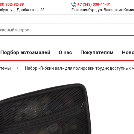
43) 352-82-88
+7 (343) 330-11-71
бург, ул. Донбасская, 23
Екатеринбург, ул. Бакинских Коми
Подбор автоэмалей
О нас
Покупателям
Нов
стемы
Набор «Гибкий вал» для полировки труднодоступных м