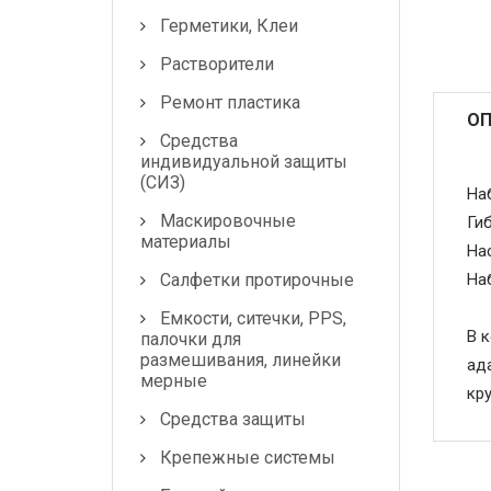
Герметики, Клеи
Маскировочные
Растворители
материалы
Ремонт пластика
Салфетки протирочные
ОП
Средства
Емкости, ситечки, PPS,
индивидуальной защиты
(СИЗ)
палочки для
На
размешивания, линейки
Маскировочные
Ги
мерные
материалы
На
Средства защиты
Салфетки протирочные
На
Емкости, ситечки, PPS,
Крепежные системы
В к
палочки для
размешивания, линейки
ад
Батарейки и
мерные
кру
Аккумуляторы
Средства защиты
Аксессуары
Крепежные системы