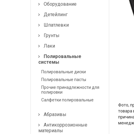
Шпатлевки
Оборудование
Детейлинг
Грунты
Шпатлевки
Лаки
Грунты
Полировальные системы
Лаки
Абразивы
Полировальные
системы
Антикоррозионные
Полировальные диски
материалы
Полировальные пасты
Герметики, Клеи
Прочие принадлежности для
полировки
Растворители
Салфетки полировальные
Фото, п
товара 
Ремонт пластика
Абразивы
причина
менедж
Антикоррозионные
Средства индивидуальной
материалы
защиты (СИЗ)