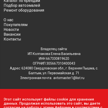
Каталог по брендам
Подбор автоэмалей
Ремонт оборудования
О нас
Покупателям
Новости
Вакансии
Контакты
Владелец сайта:
ИП Колпакова Елена Васильевна
ИНН 667330819620
ОГРНИП 305667310400043
Адрес: 624080 Свердловская обл., г. Верхняя Пышма, с.
Балтым, ул. Первомайская д. 71
Электронная почта:
avtomaster1@list.ru
Обратите внимание, что данный сайт носит исключительно
Этот сайт использует файлы cookie для хранения
информационный характер и ни при каких условиях не
данных. Продолжая использовать это сайт, вы даете
согласие на работу с этими файлами в соответствии с
является публичной офертой, определяемой положениями ч.2