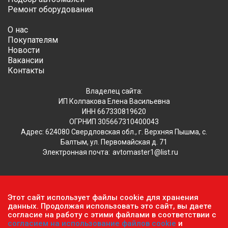
Ремонт оборудования
О нас
Покупателям
Новости
Вакансии
Контакты
Владелец сайта:
ИП Колпакова Елена Васильевна
ИНН 667330819620
ОГРНИП 305667310400043
Адрес: 624080 Свердловская обл., г. Верхняя Пышма, с.
Балтым, ул. Первомайская д. 71
Электронная почта:
avtomaster1@list.ru
Обратите внимание, что данный сайт носит исключительно
Этот сайт использует файлы cookie для хранения
информационный характер и ни при каких условиях не
данных. Продолжая использовать это сайт, вы даете
согласие на работу с этими файлами в соответствии с
является публичной офертой, определяемой положениями ч.2
согласием на использование файлов cookie
и
ст. 437 Гражданского кодекса РФ.
Политика