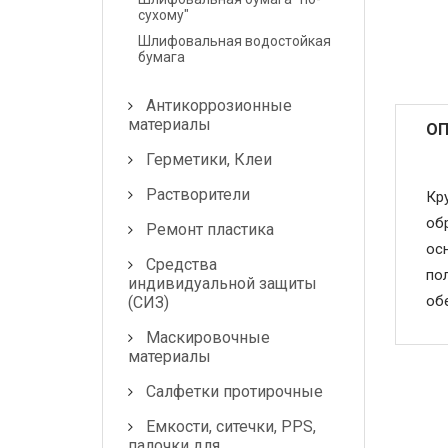
сухому"
Маскировочные
Шлифовальная водостойкая
бумага
материалы
Салфетки протирочные
Антикоррозионные
материалы
ОП
Емкости, ситечки, PPS,
Герметики, Клеи
палочки для
размешивания, линейки
Растворители
Кр
мерные
об
Ремонт пластика
ос
Средства защиты
Средства
по
индивидуальной защиты
Крепежные системы
об
(СИЗ)
Маскировочные
Батарейки и
материалы
Аккумуляторы
Салфетки протирочные
Аксессуары
Емкости, ситечки, PPS,
палочки для