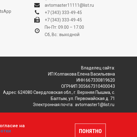
avtomaster11111@list.ru
tsApp
+7 (343) 333-49-45
+7 (343) 333-49-45
Пн-Пт: 09.00 – 17.00
Сб, Вс.: выходной
Владелец сайта:
ИП Колпакова Елена Васильевна
ИНН 667330819620
ОГРНИП 305667310400043
Адрес: 624080 Свердловская обл., г. Верхняя Пышма, с.
Балтым, ул. Первомайская д. 71
Электронная почта:
avtomaster1@list.ru
огласие на
ляется публичной офертой, определяемой положениями
ПОНЯТНО
ботки
шение
.