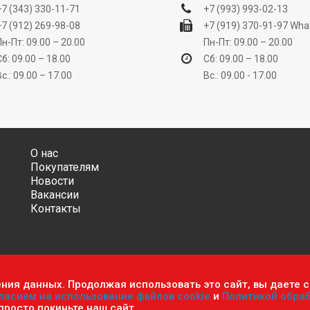
+7 (343) 330-11-71
+7 (993) 993-02-13
+7 (912) 269-98-08
+7 (919) 370-91-97
Wha
Пн-Пт: 09.00 – 20.00
Пн-Пт: 09.00 – 20.00
Сб: 09.00 – 18.00
Сб: 09.00 – 18.00
Вс.: 09.00 – 17.00
Вс.: 09.00 - 17.00
О нас
Покупателям
Новости
Вакансии
Контакты
ения данных. Продолжая использовать это сайт, вы даете с
ительно информационный характер и ни при каких условиях не яв
ласием на использование файлов cookie
и
Политикой обра
фиденциальности персональных данных
.
Пользовательское согла
 просто покиньте наш сайт.