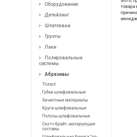
Фото, п
Шпатлевки
Оборудование
товара 
причина
Детейлинг
Грунты
менедж
Шпатлевки
Лаки
Грунты
Полировальные системы
Лаки
Абразивы
Полировальные
системы
Антикоррозионные
Абразивы
материалы
Trizact
Герметики, Клеи
Губки шлифовальные
Зачистные материалы
Растворители
Круги шлифовальные
Ремонт пластика
Полосы шлифовальные
Скотч брайт, матирующие
Средства индивидуальной
составы
защиты (СИЗ)
Шлифовальная бумага "по-