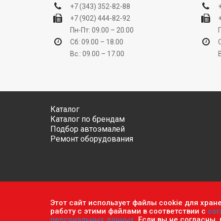
+7 (343) 352-82-88
+7 (902) 444-82-92
Пн-Пт: 09.00 – 20.00
Сб: 09.00 – 18.00
Вс.: 09.00 – 17.00
Каталог
Каталог по брендам
Подбор автоэмалей
Ремонт оборудования
Этот сайт использует файлы cookie для хран
Обратите внимание, что данный сайт носит исключ
работу с этими файлами в соответствии с
сог
ч.2 ст. 437 Гражданского кодекса РФ.
Политика кон
персональных данных
. Если вы не согласны,