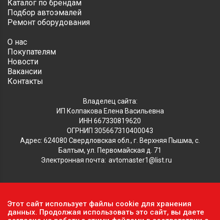
Каталог по брендам
Подбор автоэмалей
Ремонт оборудования
О нас
Покупателям
Новости
Вакансии
Контакты
Владелец сайта:
ИП Колпакова Елена Васильевна
ИНН 667330819620
ОГРНИП 305667310400043
Адрес: 624080 Свердловская обл., г. Верхняя Пышма, с.
Балтым, ул. Первомайская д. 71
Электронная почта:
avtomaster1@list.ru
Обратите внимание, что данный сайт носит исключительно
Этот сайт использует файлы cookie для хранения
информационный характер и ни при каких условиях не
данных. Продолжая использовать это сайт, вы даете