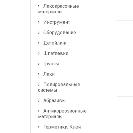
Лакокрасочные
Маскировочные
материалы
материалы
Инструмент
Салфетки протирочные
Оборудование
Детейлинг
Емкости, ситечки, PPS,
палочки для
Шпатлевки
размешивания, линейки
мерные
Грунты
Лаки
Средства защиты
Полировальные
Крепежные системы
системы
Абразивы
Батарейки и
Аккумуляторы
Антикоррозионные
материалы
Аксессуары
Герметики, Клеи