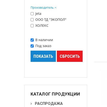
Шпатлевки
Производитель
Грунты
Jeta
ООО ТД "ЭКОПОЛ"
Лаки
ХОЛЕКС
Полировальные системы
В наличии
Абразивы
Под заказ
Антикоррозионные
материалы
Герметики, Клеи
Растворители
Ремонт пластика
КАТАЛОГ ПРОДУКЦИИ
Средства индивидуальной
РАСПРОДАЖА
защиты (СИЗ)