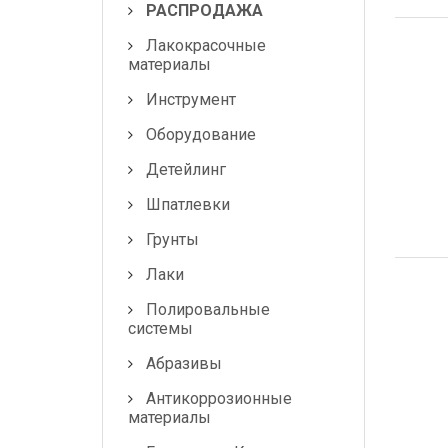
РАСПРОДАЖА
Маскировочные
Лакокрасочные
материалы
материалы
Инструмент
Салфетки протирочные
Оборудование
Емкости, ситечки, PPS,
палочки для
Детейлинг
размешивания, линейки
Шпатлевки
мерные
Грунты
Средства защиты
Лаки
Крепежные системы
Полировальные
системы
Батарейки и
Аккумуляторы
Абразивы
Антикоррозионные
Аксессуары
материалы