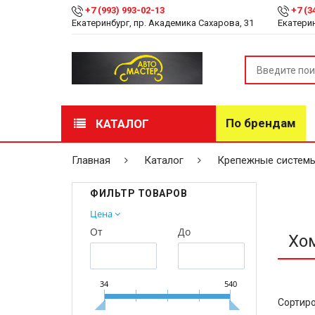
+7 (993) 993-02-13
+7 (3
Екатеринбург, пр. Академика Сахарова, 31
Екатерин
По брендам
КАТАЛОГ
РАСПРОДАЖА
Главная
Каталог
Крепежные систем
Лакокрасочные
ФИЛЬТР ТОВАРОВ
материалы
Цена
От
До
Инструмент
Хо
Оборудование
34
540
Детейлинг
Сортиро