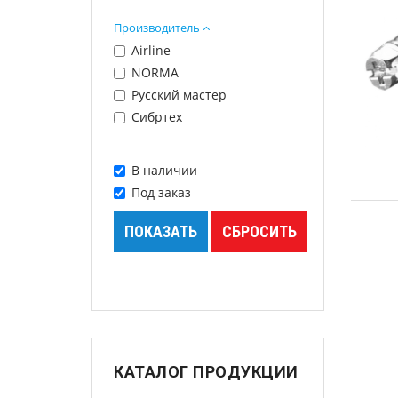
Шпатлевки
Производитель
Грунты
Airline
NORMA
Лаки
Русский мастер
Сибртех
Полировальные системы
Абразивы
В наличии
Под заказ
Антикоррозионные
материалы
Герметики, Клеи
Растворители
Ремонт пластика
КАТАЛОГ ПРОДУКЦИИ
Средства индивидуальной
защиты (СИЗ)