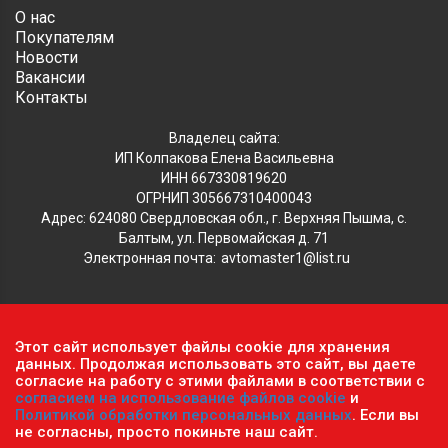
О нас
Покупателям
Новости
Вакансии
Контакты
Владелец сайта:
ИП Колпакова Елена Васильевна
ИНН 667330819620
ОГРНИП 305667310400043
Адрес: 624080 Свердловская обл., г. Верхняя Пышма, с.
Балтым, ул. Первомайская д. 71
Электронная почта:
avtomaster1@list.ru
Обратите внимание, что данный сайт носит исключительно
Этот сайт использует файлы cookie для хранения
информационный характер и ни при каких условиях не
данных. Продолжая использовать это сайт, вы даете
является публичной офертой, определяемой положениями ч.2
согласие на работу с этими файлами в соответствии с
согласием на использование файлов cookie
и
ст. 437 Гражданского кодекса РФ.
Политика
Политикой обработки персональных данных
. Если вы
конфиденциальности персональных данных
.
не согласны, просто покиньте наш сайт.
Пользовательское соглашение
.