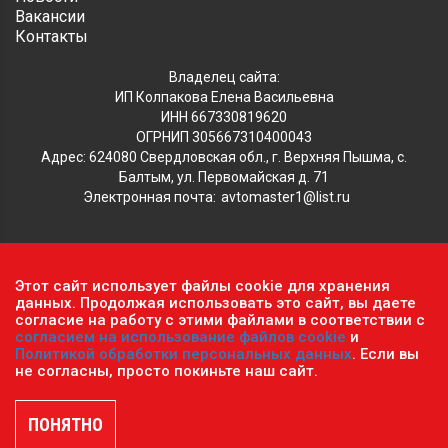
Вакансии
Контакты
Владелец сайта:
ИП Колпакова Елена Васильевна
ИНН 667330819620
ОГРНИП 305667310400043
Адрес: 624080 Свердловская обл., г. Верхняя Пышма, с.
Балтым, ул. Первомайская д. 71
Электронная почта:
avtomaster1@list.ru
Обратите внимание, что данный сайт носит исключительно
Этот сайт использует файлы cookie для хранения
информационный характер и ни при каких условиях не
данных. Продолжая использовать это сайт, вы даете
является публичной офертой, определяемой положениями ч.2
согласие на работу с этими файлами в соответствии с
согласием на использование файлов cookie
и
ст. 437 Гражданского кодекса РФ.
Политика
Политикой обработки персональных данных
. Если вы
конфиденциальности персональных данных
.
не согласны, просто покиньте наш сайт.
Пользовательское соглашение
.
© 2026 г. Сеть оптово-розничных магазинов «Автомастер».
Все права защищены.
ПОНЯТНО