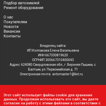
Подбор автоэмалей
Ремонт оборудования
О нас
Покупателям
Новости
Вакансии
Контакты
Владелец сайта:
ИП Колпакова Елена Васильевна
ИНН 667330819620
ОГРНИП 305667310400043
Адрес: 624080 Свердловская обл., г. Верхняя Пышма, с.
Балтым, ул. Первомайская д. 71
Электронная почта:
avtomaster1@list.ru
Обратите внимание, что данный сайт носит исключительно
Этот сайт использует файлы cookie для хранения
информационный характер и ни при каких условиях не
данных. Продолжая использовать это сайт, вы даете
является публичной офертой, определяемой положениями ч.2
согласие на работу с этими файлами в соответствии с