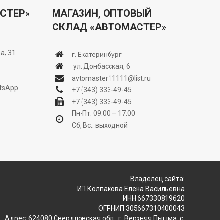
СТЕР»
МАГАЗИН, ОПТОВЫЙ
СКЛАД «АВТОМАСТЕР»
а, 31
г. Екатеринбург
ул. Донбасская, 6
avtomaster11111@list.ru
tsApp
+7 (343) 333-49-45
+7 (343) 333-49-45
Пн-Пт: 09.00 – 17.00
Сб, Вс.: выходной
Владелец сайта:
ИП Колпакова Елена Васильевна
ИНН 667330819620
ОГРНИП 305667310400043
Адрес: 624080 Свердловская обл., г. Верхняя Пышма, с.