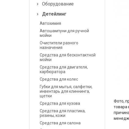
Шпатлевки
Оборудование
Детейлинг
Грунты
Автохимия
Лаки
Автошампуни для ручной
мойки
Полировальные системы
Очистители разного
назначения
Абразивы
Средства для бесконтактной
мойки
Антикоррозионные
Средства для двигателя,
материалы
карбюратора
Средства для колес
Герметики, Клеи
Губки для мытья, салфетки,
инвентарь для клиннинга,
щетки
Растворители
Фото, п
Средства для кузова
товара 
Ремонт пластика
Средства для пластика,
причина
резины, кожи
менедж
Средства индивидуальной
Средства для салона
защиты (СИЗ)