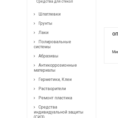
Средства для стекол
Маскировочные
Шпатлевки
материалы
Грунты
Салфетки протирочные
Лаки
ОП
Емкости, ситечки, PPS,
Полировальные
палочки для
системы
размешивания, линейки
Ми
мерные
Абразивы
Антикоррозионные
Средства защиты
материалы
Крепежные системы
Герметики, Клеи
Растворители
Батарейки и
Аккумуляторы
Ремонт пластика
Аксессуары
Средства
индивидуальной защиты
(СИЗ)