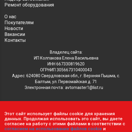
Ремонт оборудования
О нас
Покупателям
Новости
Вакансии
Контакты
Владелец сайта:
ИП Колпакова Елена Васильевна
ИНН 667330819620
ОГРНИП 305667310400043
Адрес: 624080 Свердловская обл., г. Верхняя Пышма, с.
Балтым, ул. Первомайская д. 71
Электронная почта:
avtomaster1@list.ru
Обратите внимание, что данный сайт носит исключительно
Этот сайт использует файлы cookie для хранения
информационный характер и ни при каких условиях не
данных. Продолжая использовать это сайт, вы даете
согласие на работу с этими файлами в соответствии с
является публичной офертой, определяемой положениями ч.2
согласием на использование файлов cookie
и
ст. 437 Гражданского кодекса РФ.
Политика