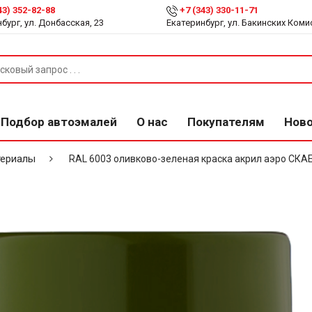
43) 352-82-88
+7 (343) 330-11-71
бург, ул. Донбасская, 23
Екатеринбург, ул. Бакинских Коми
Подбор автоэмалей
О нас
Покупателям
Нов
териалы
RAL 6003 оливково-зеленая краска акрил аэро СКА