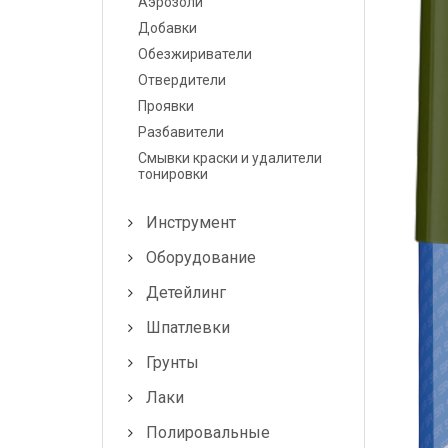
Аэрозоли
Шпатлевки
Добавки
Грунты
Обезжириватели
Отвердители
Лаки
Проявки
Разбавители
Полировальные системы
Смывки краски и удалители
тонировки
Абразивы
Инструмент
Антикоррозионные
материалы
Оборудование
Герметики, Клеи
Детейлинг
Шпатлевки
Растворители
Грунты
Ремонт пластика
Лаки
Средства индивидуальной
Полировальные
защиты (СИЗ)