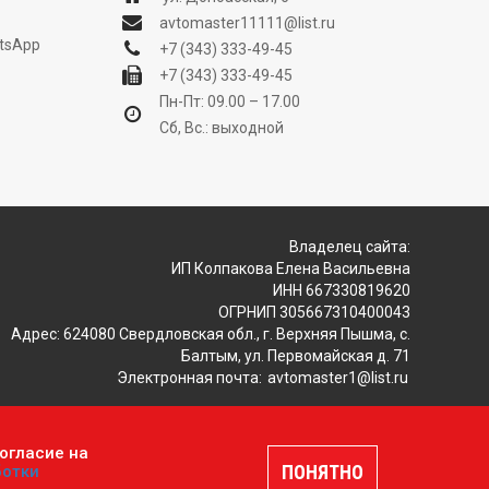
avtomaster11111@list.ru
tsApp
+7 (343) 333-49-45
+7 (343) 333-49-45
Пн-Пт: 09.00 – 17.00
Сб, Вс.: выходной
Владелец сайта:
ИП Колпакова Елена Васильевна
ИНН 667330819620
ОГРНИП 305667310400043
Адрес: 624080 Свердловская обл., г. Верхняя Пышма, с.
Балтым, ул. Первомайская д. 71
Электронная почта:
avtomaster1@list.ru
огласие на
ляется публичной офертой, определяемой положениями
ПОНЯТНО
ботки
шение
.