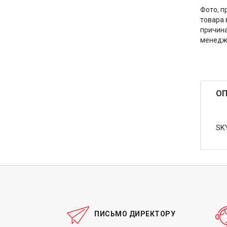
Фото, п
товара 
причина
менедж
ОП
SK
ПИСЬМО ДИРЕКТОРУ