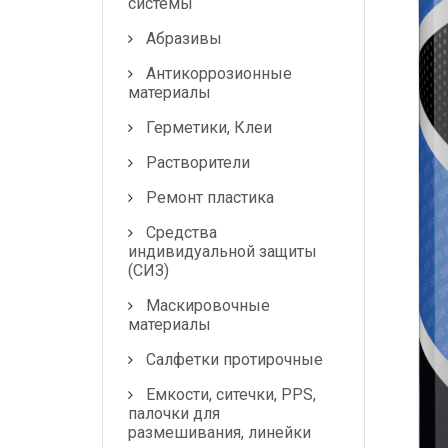
системы
Маскировочные
Абразивы
материалы
Антикоррозионные
материалы
Салфетки протирочные
Герметики, Клеи
Емкости, ситечки, PPS,
Растворители
палочки для
размешивания, линейки
Ремонт пластика
мерные
Средства
индивидуальной защиты
Средства защиты
(СИЗ)
Крепежные системы
Маскировочные
материалы
Батарейки и
Салфетки протирочные
Аккумуляторы
Емкости, ситечки, PPS,
Аксессуары
палочки для
размешивания, линейки