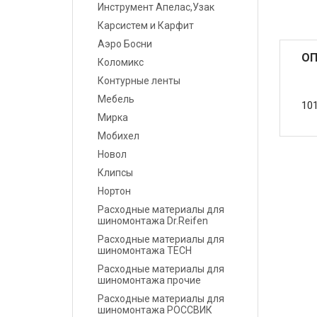
Инструмент Апелас,Узак
Карсистем и Карфит
Маскировочные
материалы
Аэро Босни
ОП
Коломикс
Салфетки протирочные
Контурные ленты
Мебель
Емкости, ситечки, PPS,
10
Мирка
палочки для
размешивания, линейки
Мобихел
мерные
Новол
Клипсы
Средства защиты
Нортон
Расходные материалы для
Крепежные системы
шиномонтажа Dr.Reifen
Расходные материалы для
Батарейки и
шиномонтажа TECH
Аккумуляторы
Расходные материалы для
шиномонтажа прочие
Аксессуары
Расходные материалы для
шиномонтажа РОССВИК