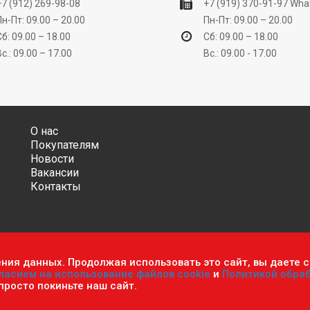
+7 (912) 269-98-08
+7 (919) 370-91-97
Wha
Пн-Пт: 09.00 – 20.00
Пн-Пт: 09.00 – 20.00
Сб: 09.00 – 18.00
Сб: 09.00 – 18.00
Вс.: 09.00 – 17.00
Вс.: 09.00 - 17.00
О нас
Покупателям
Новости
Вакансии
Контакты
ения данных. Продолжая использовать это сайт, вы даете с
ительно информационный характер и ни при каких условиях не яв
ласием на использование файлов cookie
и
Политикой обра
фиденциальности персональных данных
.
Пользовательское согла
 просто покиньте наш сайт.
мастер». Все права защищены.