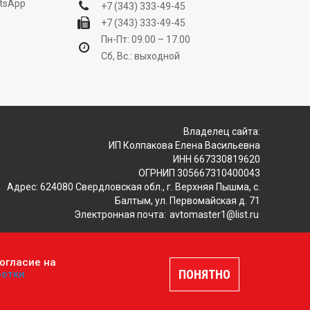
tsApp
+7 (343) 333-49-45
+7 (343) 333-49-45
Пн-Пт: 09.00 – 17.00
Сб, Вс.: выходной
Владелец сайта:
ИП Колпакова Елена Васильевна
ИНН 667330819620
ОГРНИП 305667310400043
Адрес: 624080 Свердловская обл., г. Верхняя Пышма, с.
Балтым, ул. Первомайская д. 71
Электронная почта:
avtomaster1@list.ru
огласие на
ляется публичной офертой, определяемой положениями
ПОНЯТНО
ботки
шение
.
Разработка и продвижение сайтов —
DUKiS.ru