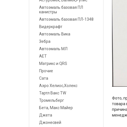
Астуромек, Валмек,Рупис
Шпатлевки
Автоэмаль базовая ПЛ
канистры
Грунты
Автоэмаль базовая ПЛ-1348
Видеркрафт
Лаки
Автоэмаль Вика
Полировальные системы
Зебра
Автоэмаль МЛ
Абразивы
АЕТ
Матрикс и QRS
Антикоррозионные
материалы
Прочие
Сата
Герметики, Клеи
Аэро Хелиос,Холекс
Тартл Вакс TW
Растворители
Фото, п
Тромельберг
товара 
Ремонт пластика
Бета, Макс Майер
причина
Джета
менедж
Средства индивидуальной
Джонесвей
защиты (СИЗ)