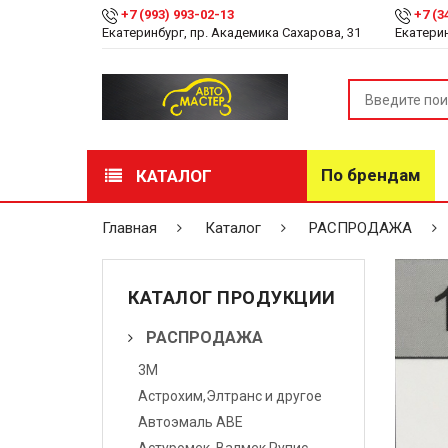
+7 (993) 993-02-13
+7 (3
Екатеринбург, пр. Академика Сахарова, 31
Екатерин
По брендам
КАТАЛОГ
РАСПРОДАЖА
Главная
Каталог
РАСПРОДАЖА
Лакокрасочные
материалы
КАТАЛОГ ПРОДУКЦИИ
Инструмент
РАСПРОДАЖА
3М
Оборудование
Астрохим,Элтранс и другое
Детейлинг
Автоэмаль АВЕ