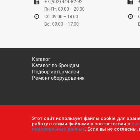
+7 (902) 444-82-92
Пн-Пт: 09.00 – 20.00
Сб: 09.00 – 18.00
Вс.: 09.00 – 17.00
Каталог
Каталог по брендам
Подбор автоэмалей
Ремонт оборудования
Этот сайт использует файлы cookie для хран
Обратите внимание, что данный сайт носит исключ
работу с этими файлами в соответствии с
сог
ч.2 ст. 437 Гражданского кодекса РФ.
Политика кон
персональных данных
. Если вы не согласны,
© 2026 г. Сеть оптово-розничных магазинов «Авто