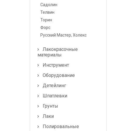
Лампочки и
Садолин
предохранители
Телвин
Торин
Форс
Русский Мастер, Холекс
Лакокрасочные
материалы
Инструмент
Оборудование
Детейлинг
Шпатлевки
Грунты
Лаки
Полировальные