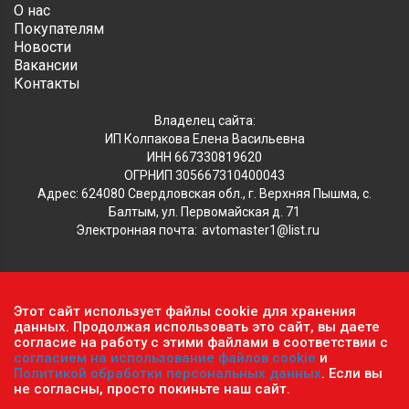
О нас
Покупателям
Новости
Вакансии
Контакты
Владелец сайта:
ИП Колпакова Елена Васильевна
ИНН 667330819620
ОГРНИП 305667310400043
Адрес: 624080 Свердловская обл., г. Верхняя Пышма, с.
Балтым, ул. Первомайская д. 71
Электронная почта:
avtomaster1@list.ru
Обратите внимание, что данный сайт носит исключительно
Этот сайт использует файлы cookie для хранения
информационный характер и ни при каких условиях не
данных. Продолжая использовать это сайт, вы даете
является публичной офертой, определяемой положениями ч.2
согласие на работу с этими файлами в соответствии с
согласием на использование файлов cookie
и
ст. 437 Гражданского кодекса РФ.
Политика
Политикой обработки персональных данных
. Если вы
конфиденциальности персональных данных
.
не согласны, просто покиньте наш сайт.
Пользовательское соглашение
.