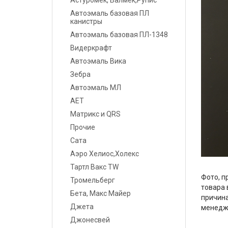
Астуромек, Валмек,Рупис
Шпатлевки
Автоэмаль базовая ПЛ
канистры
Грунты
Автоэмаль базовая ПЛ-1348
Видеркрафт
Лаки
Автоэмаль Вика
Полировальные системы
Зебра
Автоэмаль МЛ
Абразивы
АЕТ
Матрикс и QRS
Антикоррозионные
материалы
Прочие
Сата
Герметики, Клеи
Аэро Хелиос,Холекс
Тартл Вакс TW
Растворители
Фото, п
Тромельберг
товара 
Ремонт пластика
Бета, Макс Майер
причина
Джета
менедж
Средства индивидуальной
Джонесвей
защиты (СИЗ)