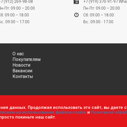
+7 (912) 269-98-08
+7 (919) 370-91-97
Wha
Пн-Пт: 09.00 – 20.00
Пн-Пт: 09.00 – 20.00
Сб: 09.00 – 18.00
Сб: 09.00 – 18.00
Вс.: 09.00 – 17.00
Вс.: 09.00 - 17.00
О нас
Покупателям
Новости
Вакансии
Контакты
ения данных. Продолжая использовать это сайт, вы даете с
ительно информационный характер и ни при каких условиях не яв
ласием на использование файлов cookie
и
Политикой обра
фиденциальности персональных данных
.
Пользовательское согла
 просто покиньте наш сайт.
мастер». Все права защищены.