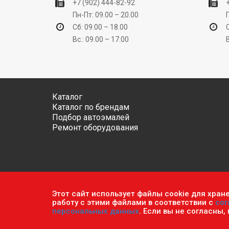
+7 (902) 444-82-92
Пн-Пт: 09.00 – 20.00
Сб: 09.00 – 18.00
Вс.: 09.00 – 17.00
Каталог
Каталог по брендам
Подбор автоэмалей
Ремонт оборудования
Этот сайт использует файлы cookie для хран
Обратите внимание, что данный сайт носит исключ
работу с этими файлами в соответствии с
сог
ч.2 ст. 437 Гражданского кодекса РФ.
Политика кон
персональных данных
. Если вы не согласны,
© 2026 г. Сеть оптово-розничных магазинов «Авто