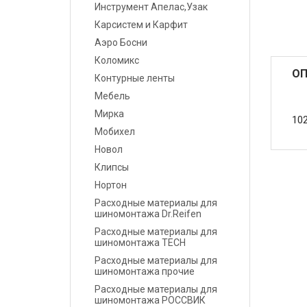
Инструмент Апелас,Узак
Карсистем и Карфит
Маскировочные
материалы
Аэро Босни
Коломикс
Салфетки протирочные
ОП
Контурные ленты
Мебель
Емкости, ситечки, PPS,
Мирка
палочки для
10
размешивания, линейки
Мобихел
мерные
Новол
Клипсы
Средства защиты
Нортон
Расходные материалы для
Крепежные системы
шиномонтажа Dr.Reifen
Расходные материалы для
Батарейки и
шиномонтажа TECH
Аккумуляторы
Расходные материалы для
шиномонтажа прочие
Аксессуары
Расходные материалы для
шиномонтажа РОССВИК