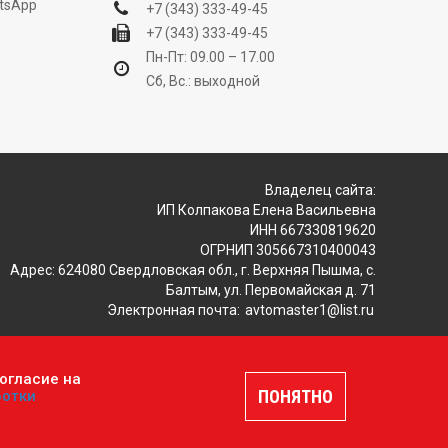
tsApp
+7 (343) 333-49-45
+7 (343) 333-49-45
Пн-Пт: 09.00 – 17.00
Сб, Вс.: выходной
Владелец сайта:
ИП Колпакова Елена Васильевна
ИНН 667330819620
ОГРНИП 305667310400043
Адрес: 624080 Свердловская обл., г. Верхняя Пышма, с.
Балтым, ул. Первомайская д. 71
Электронная почта:
avtomaster1@list.ru
огласие на
ляется публичной офертой, определяемой положениями
ПОНЯТНО
ботки
шение
.
Разработка и продвижение сайтов —
DUKiS.ru