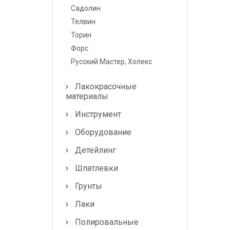
Лампочки и
Садолин
предохранители
Телвин
Торин
Форс
Русский Мастер, Холекс
Лакокрасочные
материалы
Инструмент
Оборудование
Детейлинг
Шпатлевки
Грунты
Лаки
Полировальные