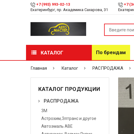
+7 (993) 993-02-13
+7 (3
Екатеринбург, пр. Академика Сахарова, 31
Екатерин
По брендам
КАТАЛОГ
РАСПРОДАЖА
Главная
Каталог
РАСПРОДАЖА
Лакокрасочные
материалы
КАТАЛОГ ПРОДУКЦИИ
Инструмент
РАСПРОДАЖА
3М
Оборудование
Астрохим,Элтранс и другое
Детейлинг
Автоэмаль АВЕ