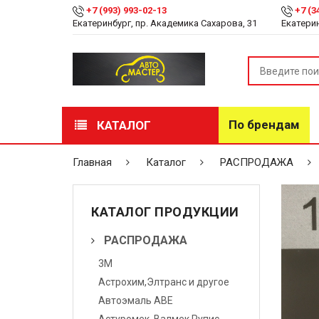
+7 (993) 993-02-13
+7 (3
Екатеринбург, пр. Академика Сахарова, 31
Екатерин
По брендам
КАТАЛОГ
РАСПРОДАЖА
Главная
Каталог
РАСПРОДАЖА
Лакокрасочные
материалы
КАТАЛОГ ПРОДУКЦИИ
Инструмент
РАСПРОДАЖА
3М
Оборудование
Астрохим,Элтранс и другое
Детейлинг
Автоэмаль АВЕ