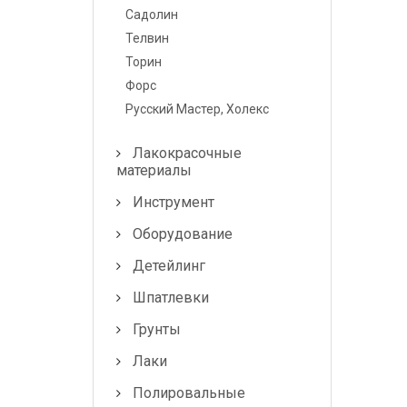
Лампочки и
Садолин
предохранители
Телвин
Торин
Форс
Русский Мастер, Холекс
Лакокрасочные
материалы
Инструмент
Оборудование
Детейлинг
Шпатлевки
Грунты
Лаки
Полировальные