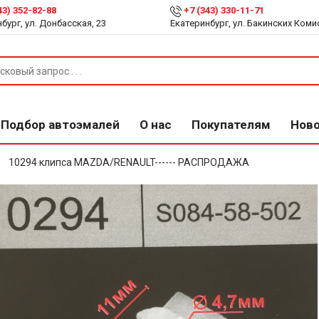
43) 352-82-88
+7 (343) 330-11-71
бург, ул. Донбасская, 23
Екатеринбург, ул. Бакинских Коми
Подбор автоэмалей
О нас
Покупателям
Нов
10294 клипса MAZDA/RENAULT------ РАСПРОДАЖА