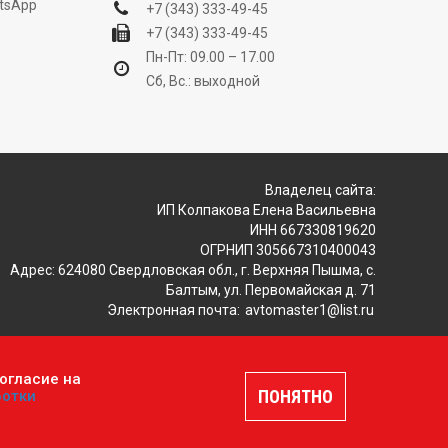
tsApp
+7 (343) 333-49-45
+7 (343) 333-49-45
Пн-Пт: 09.00 – 17.00
Сб, Вс.: выходной
Владелец сайта:
ИП Колпакова Елена Васильевна
ИНН 667330819620
ОГРНИП 305667310400043
Адрес: 624080 Свердловская обл., г. Верхняя Пышма, с.
Балтым, ул. Первомайская д. 71
Электронная почта:
avtomaster1@list.ru
огласие на
ляется публичной офертой, определяемой положениями
ПОНЯТНО
ботки
шение
.
Разработка и продвижение сайтов —
DUKiS.ru