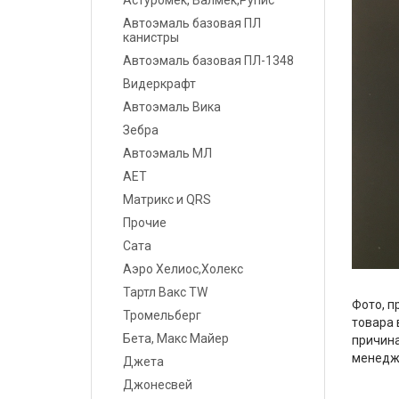
Астуромек, Валмек,Рупис
Шпатлевки
Автоэмаль базовая ПЛ
канистры
Грунты
Автоэмаль базовая ПЛ-1348
Видеркрафт
Лаки
Автоэмаль Вика
Полировальные системы
Зебра
Автоэмаль МЛ
Абразивы
АЕТ
Матрикс и QRS
Антикоррозионные
материалы
Прочие
Сата
Герметики, Клеи
Аэро Хелиос,Холекс
Тартл Вакс TW
Растворители
Фото, п
Тромельберг
товара 
Ремонт пластика
Бета, Макс Майер
причина
менедж
Джета
Средства индивидуальной
Джонесвей
защиты (СИЗ)