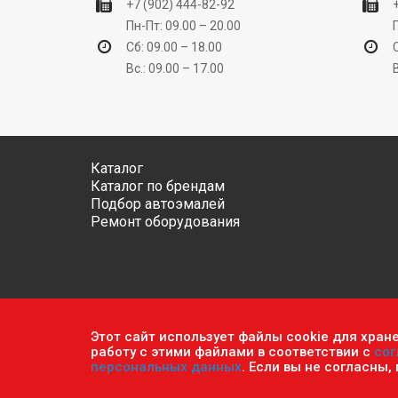
+7 (902) 444-82-92
Пн-Пт: 09.00 – 20.00
Сб: 09.00 – 18.00
Вс.: 09.00 – 17.00
Каталог
Каталог по брендам
Подбор автоэмалей
Ремонт оборудования
Этот сайт использует файлы cookie для хран
Обратите внимание, что данный сайт носит исключ
работу с этими файлами в соответствии с
сог
ч.2 ст. 437 Гражданского кодекса РФ.
Политика кон
персональных данных
. Если вы не согласны,
© 2026 г. Сеть оптово-розничных магазинов «Авто