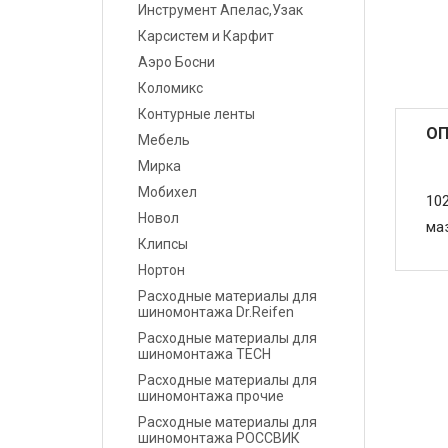
Инструмент Апелас,Узак
Карсистем и Карфит
Маскировочные
материалы
Аэро Босни
Коломикс
Салфетки протирочные
Контурные ленты
ОП
Мебель
Емкости, ситечки, PPS,
Мирка
палочки для
размешивания, линейки
Мобихел
10
мерные
Новол
ма
Клипсы
Средства защиты
Нортон
Расходные материалы для
Крепежные системы
шиномонтажа Dr.Reifen
Расходные материалы для
Батарейки и
шиномонтажа TECH
Аккумуляторы
Расходные материалы для
шиномонтажа прочие
Аксессуары
Расходные материалы для
шиномонтажа РОССВИК