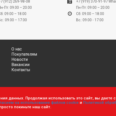
+7 (912) 269-98-08
+7 (919) 370-91-97
Wha
Пн-Пт: 09.00 – 20.00
Пн-Пт: 09.00 – 20.00
Сб: 09.00 – 18.00
Сб: 09.00 – 18.00
Вс.: 09.00 – 17.00
Вс.: 09.00 - 17.00
О нас
Покупателям
Новости
Вакансии
Контакты
ения данных. Продолжая использовать это сайт, вы даете с
ительно информационный характер и ни при каких условиях не яв
ласием на использование файлов cookie
и
Политикой обра
фиденциальности персональных данных
.
Пользовательское согла
 просто покиньте наш сайт.
мастер». Все права защищены.