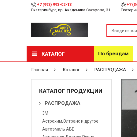
+7 (993) 993-02-13
+7 (3
Екатеринбург, пр. Академика Сахарова, 31
Екатерин
По брендам
КАТАЛОГ
РАСПРОДАЖА
Главная
Каталог
РАСПРОДАЖА
Лакокрасочные
материалы
КАТАЛОГ ПРОДУКЦИИ
Инструмент
РАСПРОДАЖА
3М
Оборудование
Астрохим,Элтранс и другое
Детейлинг
Автоэмаль АВЕ