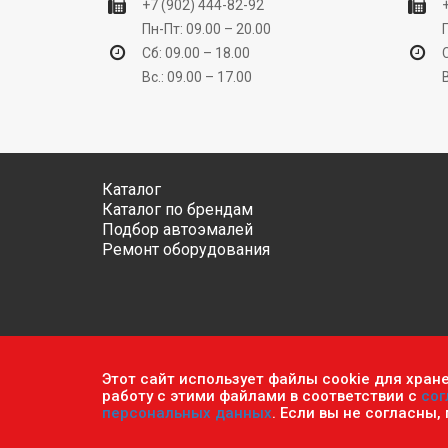
+7 (902) 444-82-92
Пн-Пт: 09.00 – 20.00
Сб: 09.00 – 18.00
Вс.: 09.00 – 17.00
Каталог
Каталог по брендам
Подбор автоэмалей
Ремонт оборудования
Этот сайт использует файлы cookie для хран
Обратите внимание, что данный сайт носит исключ
работу с этими файлами в соответствии с
сог
ч.2 ст. 437 Гражданского кодекса РФ.
Политика кон
персональных данных
. Если вы не согласны,
© 2026 г. Сеть оптово-розничных магазинов «Авто