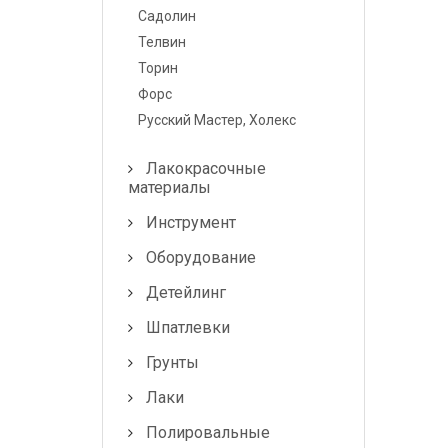
Лампочки и
Садолин
предохранители
Телвин
Торин
Форс
Русский Мастер, Холекс
Лакокрасочные
материалы
Инструмент
Оборудование
Детейлинг
Шпатлевки
Грунты
Лаки
Полировальные