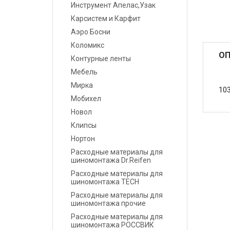
Инструмент Апелас,Узак
Карсистем и Карфит
Маскировочные
материалы
Аэро Босни
Коломикс
Салфетки протирочные
ОП
Контурные ленты
Мебель
Емкости, ситечки, PPS,
Мирка
палочки для
10
размешивания, линейки
Мобихел
мерные
Новол
Клипсы
Средства защиты
Нортон
Расходные материалы для
Крепежные системы
шиномонтажа Dr.Reifen
Расходные материалы для
Батарейки и
шиномонтажа TECH
Аккумуляторы
Расходные материалы для
шиномонтажа прочие
Аксессуары
Расходные материалы для
шиномонтажа РОССВИК