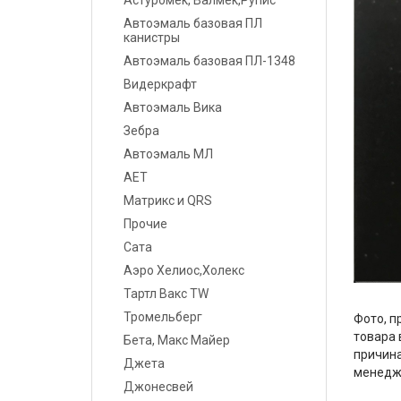
Астуромек, Валмек,Рупис
Шпатлевки
Автоэмаль базовая ПЛ
канистры
Грунты
Автоэмаль базовая ПЛ-1348
Видеркрафт
Лаки
Автоэмаль Вика
Полировальные системы
Зебра
Автоэмаль МЛ
Абразивы
АЕТ
Матрикс и QRS
Антикоррозионные
материалы
Прочие
Сата
Герметики, Клеи
Аэро Хелиос,Холекс
Тартл Вакс TW
Растворители
Тромельберг
Фото, п
товара 
Ремонт пластика
Бета, Макс Майер
причина
Джета
менедж
Средства индивидуальной
Джонесвей
защиты (СИЗ)