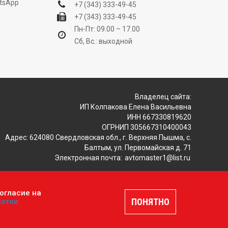
tsApp
+7 (343) 333-49-45
+7 (343) 333-49-45
Пн-Пт: 09.00 – 17.00
Сб, Вс.: выходной
Владелец сайта:
ИП Колпакова Елена Васильевна
ИНН 667330819620
ОГРНИП 305667310400043
Адрес: 624080 Свердловская обл., г. Верхняя Пышма, с.
Балтым, ул. Первомайская д. 71
Электронная почта:
avtomaster1@list.ru
огласие на
ляется публичной офертой, определяемой положениями
ПОНЯТНО
ботки
шение
.
Разработка и продвижение сайтов —
DUKiS.ru