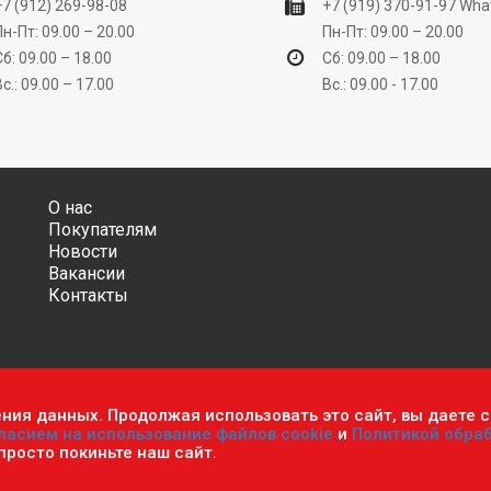
+7 (912) 269-98-08
+7 (919) 370-91-97
Wha
Пн-Пт: 09.00 – 20.00
Пн-Пт: 09.00 – 20.00
Сб: 09.00 – 18.00
Сб: 09.00 – 18.00
Вс.: 09.00 – 17.00
Вс.: 09.00 - 17.00
О нас
Покупателям
Новости
Вакансии
Контакты
ения данных. Продолжая использовать это сайт, вы даете с
ительно информационный характер и ни при каких условиях не яв
ласием на использование файлов cookie
и
Политикой обра
фиденциальности персональных данных
.
Пользовательское согла
 просто покиньте наш сайт.
мастер». Все права защищены.