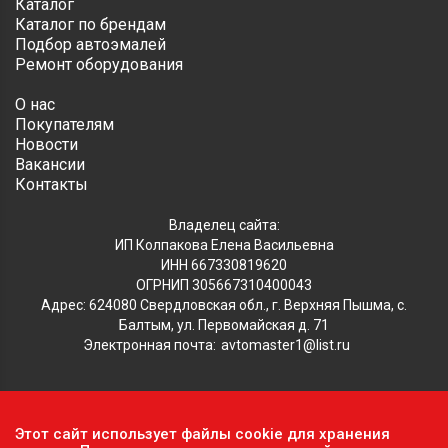
Каталог
Каталог по брендам
Подбор автоэмалей
Ремонт оборудования
О нас
Покупателям
Новости
Вакансии
Контакты
Владелец сайта:
ИП Колпакова Елена Васильевна
ИНН 667330819620
ОГРНИП 305667310400043
Адрес: 624080 Свердловская обл., г. Верхняя Пышма, с.
Балтым, ул. Первомайская д. 71
Электронная почта:
avtomaster1@list.ru
Обратите внимание, что данный сайт носит исключительно
Этот сайт использует файлы cookie для хранения
информационный характер и ни при каких условиях не