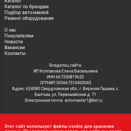
Каталог
Каталог по брендам
Подбор автоэмалей
Ремонт оборудования
О нас
Покупателям
Новости
Вакансии
Контакты
Владелец сайта:
ИП Колпакова Елена Васильевна
ИНН 667330819620
ОГРНИП 305667310400043
Адрес: 624080 Свердловская обл., г. Верхняя Пышма, с.
Балтым, ул. Первомайская д. 71
Электронная почта:
avtomaster1@list.ru
Обратите внимание, что данный сайт носит исключительно
Этот сайт использует файлы cookie для хранения
информационный характер и ни при каких условиях не