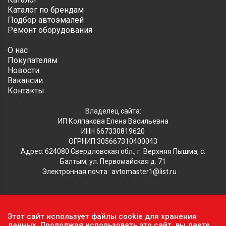
Каталог по брендам
Подбор автоэмалей
Ремонт оборудования
О нас
Покупателям
Новости
Вакансии
Контакты
Владелец сайта:
ИП Колпакова Елена Васильевна
ИНН 667330819620
ОГРНИП 305667310400043
Адрес: 624080 Свердловская обл., г. Верхняя Пышма, с.
Балтым, ул. Первомайская д. 71
Электронная почта:
avtomaster1@list.ru
Обратите внимание, что данный сайт носит исключительно
Этот сайт использует файлы cookie для хранения
информационный характер и ни при каких условиях не
данных. Продолжая использовать это сайт, вы даете