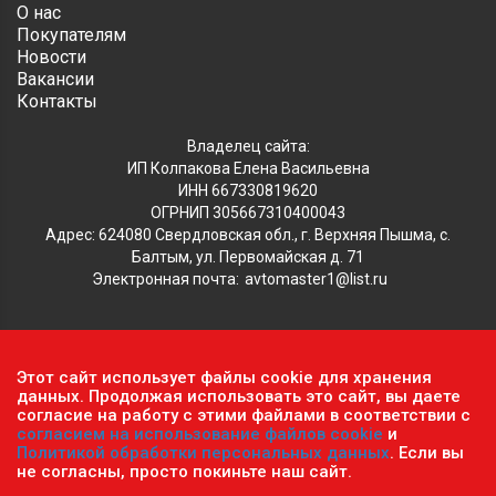
О нас
Покупателям
Новости
Вакансии
Контакты
Владелец сайта:
ИП Колпакова Елена Васильевна
ИНН 667330819620
ОГРНИП 305667310400043
Адрес: 624080 Свердловская обл., г. Верхняя Пышма, с.
Балтым, ул. Первомайская д. 71
Электронная почта:
avtomaster1@list.ru
Обратите внимание, что данный сайт носит исключительно
Этот сайт использует файлы cookie для хранения
информационный характер и ни при каких условиях не
данных. Продолжая использовать это сайт, вы даете
является публичной офертой, определяемой положениями ч.2
согласие на работу с этими файлами в соответствии с
согласием на использование файлов cookie
и
ст. 437 Гражданского кодекса РФ.
Политика
Политикой обработки персональных данных
. Если вы
конфиденциальности персональных данных
.
не согласны, просто покиньте наш сайт.
Пользовательское соглашение
.