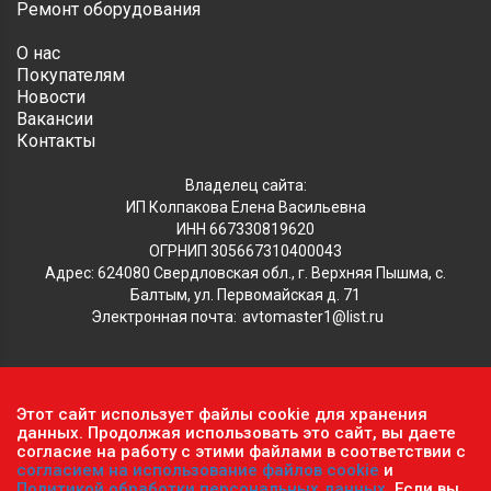
Ремонт оборудования
О нас
Покупателям
Новости
Вакансии
Контакты
Владелец сайта:
ИП Колпакова Елена Васильевна
ИНН 667330819620
ОГРНИП 305667310400043
Адрес: 624080 Свердловская обл., г. Верхняя Пышма, с.
Балтым, ул. Первомайская д. 71
Электронная почта:
avtomaster1@list.ru
Обратите внимание, что данный сайт носит исключительно
Этот сайт использует файлы cookie для хранения
информационный характер и ни при каких условиях не
данных. Продолжая использовать это сайт, вы даете
согласие на работу с этими файлами в соответствии с
является публичной офертой, определяемой положениями ч.2
согласием на использование файлов cookie
и
ст. 437 Гражданского кодекса РФ.
Политика
Политикой обработки персональных данных
. Если вы