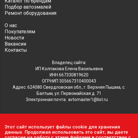
Каталог по брендам
Подбор автоэмалей
Ремонт оборудования
О нас
Покупателям
Новости
Вакансии
Контакты
Владелец сайта:
ИП Колпакова Елена Васильевна
ИНН 667330819620
ОГРНИП 305667310400043
Адрес: 624080 Свердловская обл., г. Верхняя Пышма, с.
Балтым, ул. Первомайская д. 71
Электронная почта:
avtomaster1@list.ru
Обратите внимание, что данный сайт носит исключительно
Этот сайт использует файлы cookie для хранения
информационный характер и ни при каких условиях не
данных. Продолжая использовать это сайт, вы даете
является публичной офертой, определяемой положениями ч.2
согласие на работу с этими файлами в соответствии с