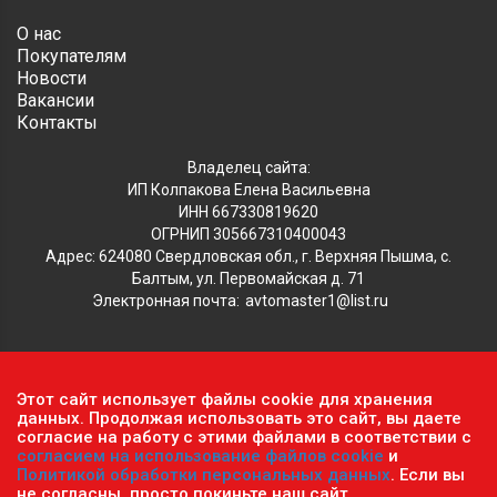
О нас
Покупателям
Новости
Вакансии
Контакты
Владелец сайта:
ИП Колпакова Елена Васильевна
ИНН 667330819620
ОГРНИП 305667310400043
Адрес: 624080 Свердловская обл., г. Верхняя Пышма, с.
Балтым, ул. Первомайская д. 71
Электронная почта:
avtomaster1@list.ru
Обратите внимание, что данный сайт носит исключительно
Этот сайт использует файлы cookie для хранения
информационный характер и ни при каких условиях не
данных. Продолжая использовать это сайт, вы даете
согласие на работу с этими файлами в соответствии с
является публичной офертой, определяемой положениями ч.2
согласием на использование файлов cookie
и
ст. 437 Гражданского кодекса РФ.
Политика
Политикой обработки персональных данных
. Если вы
конфиденциальности персональных данных
.
не согласны, просто покиньте наш сайт.