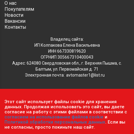
О нас
Покупателям
Новости
Вакансии
Контакты
Владелец сайта:
ИП Колпакова Елена Васильевна
ИНН 667330819620
ОГРНИП 305667310400043
Адрес: 624080 Свердловская обл., г. Верхняя Пышма, с.
Балтым, ул. Первомайская д. 71
Электронная почта:
avtomaster1@list.ru
Обратите внимание, что данный сайт носит исключительно
Этот сайт использует файлы cookie для хранения
информационный характер и ни при каких условиях не
данных. Продолжая использовать это сайт, вы даете
согласие на работу с этими файлами в соответствии с
является публичной офертой, определяемой положениями ч.2
согласием на использование файлов cookie
и
ст. 437 Гражданского кодекса РФ.
Политика
Политикой обработки персональных данных
. Если вы
конфиденциальности персональных данных
.
не согласны, просто покиньте наш сайт.
Пользовательское соглашение
.