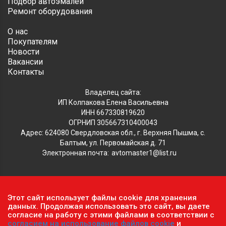
Подбор автоэмалей
Ремонт оборудования
О нас
Покупателям
Новости
Вакансии
Контакты
Владелец сайта:
ИП Колпакова Елена Васильевна
ИНН 667330819620
ОГРНИП 305667310400043
Адрес: 624080 Свердловская обл., г. Верхняя Пышма, с.
Балтым, ул. Первомайская д. 71
Электронная почта:
avtomaster1@list.ru
Обратите внимание, что данный сайт носит исключительно
Этот сайт использует файлы cookie для хранения
информационный характер и ни при каких условиях не
данных. Продолжая использовать это сайт, вы даете
является публичной офертой, определяемой положениями ч.2
согласие на работу с этими файлами в соответствии с
согласием на использование файлов cookie
и
ст. 437 Гражданского кодекса РФ.
Политика