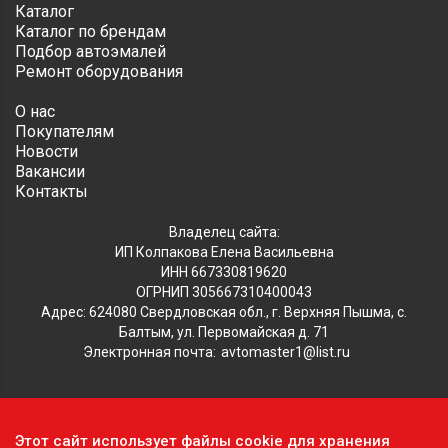
Каталог
Каталог по брендам
Подбор автоэмалей
Ремонт оборудования
О нас
Покупателям
Новости
Вакансии
Контакты
Владелец сайта:
ИП Колпакова Елена Васильевна
ИНН 667330819620
ОГРНИП 305667310400043
Адрес: 624080 Свердловская обл., г. Верхняя Пышма, с.
Балтым, ул. Первомайская д. 71
Электронная почта:
avtomaster1@list.ru
Обратите внимание, что данный сайт носит исключительно
Этот сайт использует файлы cookie для хранения