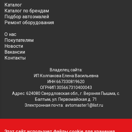
Каталог
Каталог по брендам
Подбор автоэмалей
Ремонт оборудования
О нас
Покупателям
Новости
Вакансии
Контакты
Владелец сайта:
ИП Колпакова Елена Васильевна
ИНН 667330819620
ОГРНИП 305667310400043
Адрес: 624080 Свердловская обл., г. Верхняя Пышма, с.
Балтым, ул. Первомайская д. 71
Электронная почта:
avtomaster1@list.ru
Обратите внимание, что данный сайт носит исключительно
Этот сайт использует файлы cookie для хранения