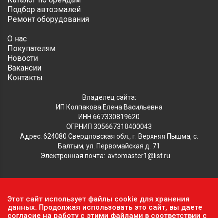
Подбор автоэмалей
Ремонт оборудования
О нас
Покупателям
Новости
Вакансии
Контакты
Владелец сайта:
ИП Колпакова Елена Васильевна
ИНН 667330819620
ОГРНИП 305667310400043
Адрес: 624080 Свердловская обл., г. Верхняя Пышма, с.
Балтым, ул. Первомайская д. 71
Электронная почта:
avtomaster1@list.ru
Обратите внимание, что данный сайт носит исключительно
Этот сайт использует файлы cookie для хранения
информационный характер и ни при каких условиях не
данных. Продолжая использовать это сайт, вы даете
является публичной офертой, определяемой положениями ч.2
согласие на работу с этими файлами в соответствии с