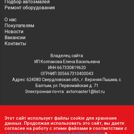
Подбор автоэмалей
Ремонт оборудования
О нас
Покупателям
Новости
Вакансии
Контакты
Владелец сайта:
ИП Колпакова Елена Васильевна
ИНН 667330819620
ОГРНИП 305667310400043
Адрес: 624080 Свердловская обл., г. Верхняя Пышма, с.
Балтым, ул. Первомайская д. 71
Электронная почта:
avtomaster1@list.ru
Обратите внимание, что данный сайт носит исключительно
Этот сайт использует файлы cookie для хранения
информационный характер и ни при каких условиях не
данных. Продолжая использовать это сайт, вы даете
является публичной офертой, определяемой положениями ч.2
согласие на работу с этими файлами в соответствии с
согласием на использование файлов cookie
и
ст. 437 Гражданского кодекса РФ.
Политика