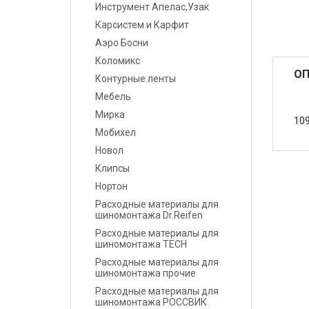
Инструмент Апелас,Узак
Карсистем и Карфит
Маскировочные
материалы
Аэро Босни
Коломикс
Салфетки протирочные
ОП
Контурные ленты
Мебель
Емкости, ситечки, PPS,
Мирка
палочки для
10
размешивания, линейки
Мобихел
мерные
Новол
Клипсы
Средства защиты
Нортон
Расходные материалы для
Крепежные системы
шиномонтажа Dr.Reifen
Расходные материалы для
Батарейки и
шиномонтажа TECH
Аккумуляторы
Расходные материалы для
шиномонтажа прочие
Аксессуары
Расходные материалы для
шиномонтажа РОССВИК