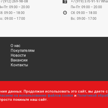
+7 (912) 269-98-08
+7 (919) 370-91-97
Wha
Пн-Пт: 09.00 – 20.00
Пн-Пт: 09.00 – 20.00
Сб: 09.00 – 18.00
Сб: 09.00 – 18.00
Вс.: 09.00 – 17.00
Вс.: 09.00 - 17.00
О нас
Покупателям
Новости
Вакансии
Контакты
ения данных. Продолжая использовать это сайт, вы даете с
ительно информационный характер и ни при каких условиях не яв
ласием на использование файлов cookie
и
Политикой обра
фиденциальности персональных данных
.
Пользовательское согла
 просто покиньте наш сайт.
мастер». Все права защищены.