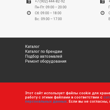
+7 (902) 444-82-92
Пн-Пт: 09.00 – 20.00
Сб: 09.00 – 18.00
Вс.: 09.00 – 17.00
Каталог
Каталог по брендам
Подбор автоэмалей
Ремонт оборудования
Этот сайт использует файлы cookie для хран
Обратите внимание, что данный сайт носит исключ
работу с этими файлами в соответствии с
сог
ч.2 ст. 437 Гражданского кодекса РФ.
Политика кон
персональных данных
. Если вы не согласны,
© 2026 г. Сеть оптово-розничных магазинов «Авто