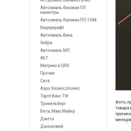
Астуромек, Валмек,Рупис
Шпатлевки
Автоэмаль базовая ПЛ
канистры
Грунты
Автоэмаль базовая ПЛ-1348
Видеркрафт
Лаки
Автоэмаль Вика
Полировальные системы
Зебра
Автоэмаль МЛ
Абразивы
АЕТ
Матрикс и QRS
Антикоррозионные
материалы
Прочие
Сата
Герметики, Клеи
Аэро Хелиос,Холекс
Тартл Вакс TW
Растворители
Фото, п
Тромельберг
товара 
Ремонт пластика
Бета, Макс Майер
причина
Джета
менедж
Средства индивидуальной
Джонесвей
защиты (СИЗ)