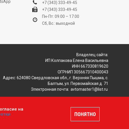
tsApp
+7 (343) 333-49-45
+7 (343) 333-49-45
Пн-Пт: 09.00 – 17.00
Сб, Вс.: выходной
Владелец сайта:
ИП Колпакова Елена Васильевна
ИНН 667330819620
ОГРНИП 305667310400043
Адрес: 624080 Свердловская обл., г. Верхняя Пышма, с.
Балтым, ул. Первомайская д. 71
Электронная почта:
avtomaster1@list.ru
огласие на
ляется публичной офертой, определяемой положениями
ПОНЯТНО
ботки
шение
.
Разработка и продвижение сайтов —
DUKiS.ru