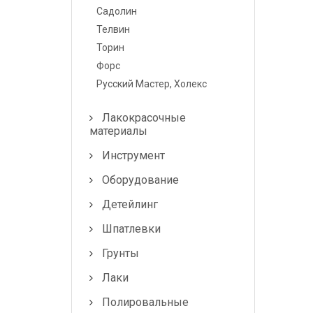
Лампочки и
Садолин
предохранители
Телвин
Торин
Форс
Русский Мастер, Холекс
Лакокрасочные
материалы
Инструмент
Оборудование
Детейлинг
Шпатлевки
Грунты
Лаки
Полировальные