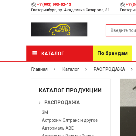
+7 (993) 993-02-13
+7 (3
Екатеринбург, пр. Академика Сахарова, 31
Екатерин
По брендам
КАТАЛОГ
РАСПРОДАЖА
Главная
Каталог
РАСПРОДАЖА
Лакокрасочные
материалы
КАТАЛОГ ПРОДУКЦИИ
Инструмент
РАСПРОДАЖА
3М
Оборудование
Астрохим,Элтранс и другое
Детейлинг
Автоэмаль АВЕ