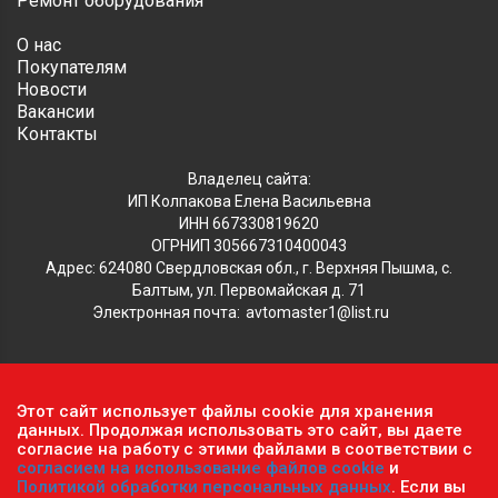
Ремонт оборудования
О нас
Покупателям
Новости
Вакансии
Контакты
Владелец сайта:
ИП Колпакова Елена Васильевна
ИНН 667330819620
ОГРНИП 305667310400043
Адрес: 624080 Свердловская обл., г. Верхняя Пышма, с.
Балтым, ул. Первомайская д. 71
Электронная почта:
avtomaster1@list.ru
Обратите внимание, что данный сайт носит исключительно
Этот сайт использует файлы cookie для хранения
информационный характер и ни при каких условиях не
данных. Продолжая использовать это сайт, вы даете
согласие на работу с этими файлами в соответствии с
является публичной офертой, определяемой положениями ч.2
согласием на использование файлов cookie
и
ст. 437 Гражданского кодекса РФ.
Политика
Политикой обработки персональных данных
. Если вы
конфиденциальности персональных данных
.