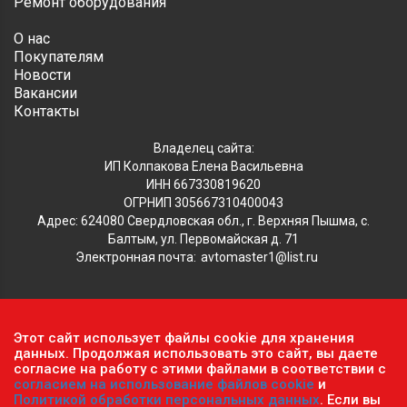
Ремонт оборудования
О нас
Покупателям
Новости
Вакансии
Контакты
Владелец сайта:
ИП Колпакова Елена Васильевна
ИНН 667330819620
ОГРНИП 305667310400043
Адрес: 624080 Свердловская обл., г. Верхняя Пышма, с.
Балтым, ул. Первомайская д. 71
Электронная почта:
avtomaster1@list.ru
Обратите внимание, что данный сайт носит исключительно
Этот сайт использует файлы cookie для хранения
информационный характер и ни при каких условиях не
данных. Продолжая использовать это сайт, вы даете
согласие на работу с этими файлами в соответствии с
является публичной офертой, определяемой положениями ч.2
согласием на использование файлов cookie
и
ст. 437 Гражданского кодекса РФ.
Политика
Политикой обработки персональных данных
. Если вы
конфиденциальности персональных данных
.