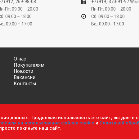
+7 (912) 269-98-08
+7 (919) 370-91-97
Wha
Пн-Пт: 09.00 – 20.00
Пн-Пт: 09.00 – 20.00
Сб: 09.00 – 18.00
Сб: 09.00 – 18.00
Вс.: 09.00 – 17.00
Вс.: 09.00 - 17.00
О нас
Покупателям
Новости
Вакансии
Контакты
ения данных. Продолжая использовать это сайт, вы даете с
ительно информационный характер и ни при каких условиях не яв
ласием на использование файлов cookie
и
Политикой обра
фиденциальности персональных данных
.
Пользовательское согла
 просто покиньте наш сайт.
мастер». Все права защищены.