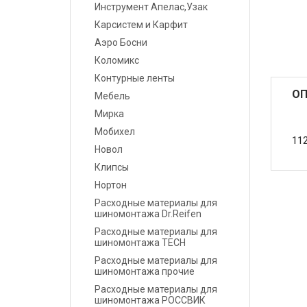
Инструмент Апелас,Узак
Карсистем и Карфит
Маскировочные
материалы
Аэро Босни
Коломикс
Салфетки протирочные
Контурные ленты
ОП
Мебель
Емкости, ситечки, PPS,
Мирка
палочки для
размешивания, линейки
Мобихел
11
мерные
Новол
Клипсы
Средства защиты
Нортон
Расходные материалы для
Крепежные системы
шиномонтажа Dr.Reifen
Расходные материалы для
Батарейки и
шиномонтажа TECH
Аккумуляторы
Расходные материалы для
шиномонтажа прочие
Аксессуары
Расходные материалы для
шиномонтажа РОССВИК