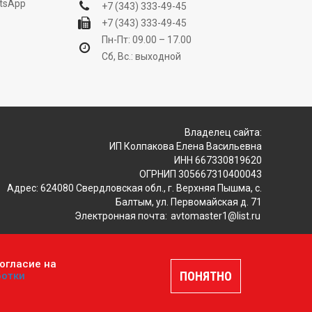
tsApp
+7 (343) 333-49-45
+7 (343) 333-49-45
Пн-Пт: 09.00 – 17.00
Сб, Вс.: выходной
Владелец сайта:
ИП Колпакова Елена Васильевна
ИНН 667330819620
ОГРНИП 305667310400043
Адрес: 624080 Свердловская обл., г. Верхняя Пышма, с.
Балтым, ул. Первомайская д. 71
Электронная почта:
avtomaster1@list.ru
огласие на
ляется публичной офертой, определяемой положениями
ПОНЯТНО
ботки
шение
.
Разработка и продвижение сайтов —
DUKiS.ru