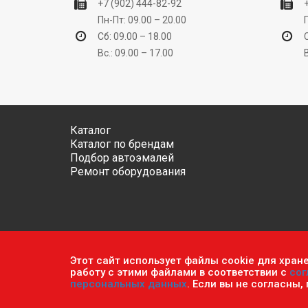
+7 (902) 444-82-92
Пн-Пт: 09.00 – 20.00
Сб: 09.00 – 18.00
Вс.: 09.00 – 17.00
Каталог
Каталог по брендам
Подбор автоэмалей
Ремонт оборудования
Этот сайт использует файлы cookie для хран
Обратите внимание, что данный сайт носит исключ
работу с этими файлами в соответствии с
сог
ч.2 ст. 437 Гражданского кодекса РФ.
Политика кон
персональных данных
. Если вы не согласны,
© 2026 г. Сеть оптово-розничных магазинов «Авто