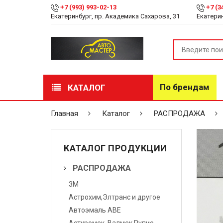
+7 (993) 993-02-13
+7 (3
Екатеринбург, пр. Академика Сахарова, 31
Екатерин
По брендам
КАТАЛОГ
РАСПРОДАЖА
Главная
Каталог
РАСПРОДАЖА
Лакокрасочные
материалы
КАТАЛОГ ПРОДУКЦИИ
Инструмент
РАСПРОДАЖА
3М
Оборудование
Астрохим,Элтранс и другое
Детейлинг
Автоэмаль АВЕ