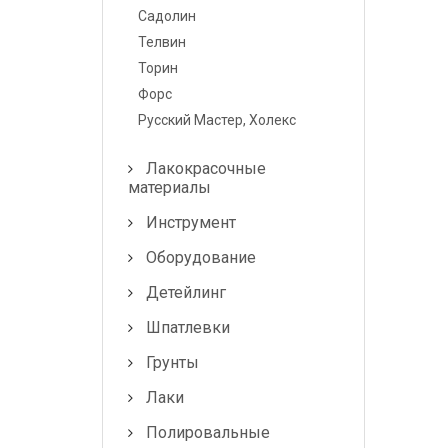
Лампочки и
Садолин
предохранители
Телвин
Торин
Форс
Русский Мастер, Холекс
Лакокрасочные
материалы
Инструмент
Оборудование
Детейлинг
Шпатлевки
Грунты
Лаки
Полировальные