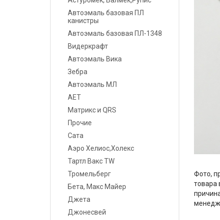
Астуромек, Валмек,Рупис
Шпатлевки
Автоэмаль базовая ПЛ
канистры
Грунты
Автоэмаль базовая ПЛ-1348
Видеркрафт
Лаки
Автоэмаль Вика
Полировальные системы
Зебра
Автоэмаль МЛ
Абразивы
АЕТ
Матрикс и QRS
Антикоррозионные
материалы
Прочие
Сата
Герметики, Клеи
Аэро Хелиос,Холекс
Тартл Вакс TW
Растворители
Фото, п
Тромельберг
товара 
Ремонт пластика
Бета, Макс Майер
причина
Джета
менедж
Средства индивидуальной
Джонесвей
защиты (СИЗ)