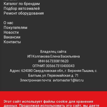
Каталог по брендам
Подбор автоэмалей
Ремонт оборудования
О нас
Покупателям
Новости
Вакансии
Контакты
Владелец сайта:
ИП Колпакова Елена Васильевна
ИНН 667330819620
ОГРНИП 305667310400043
Адрес: 624080 Свердловская обл., г. Верхняя Пышма, с.
Балтым, ул. Первомайская д. 71
Электронная почта:
avtomaster1@list.ru
Обратите внимание, что данный сайт носит исключительно
Этот сайт использует файлы cookie для хранения
информационный характер и ни при каких условиях не
данных. Продолжая использовать это сайт, вы даете