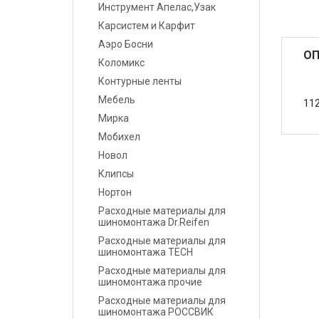
Инструмент Апелас,Узак
Карсистем и Карфит
Маскировочные
материалы
Аэро Босни
ОП
Коломикс
Салфетки протирочные
Контурные ленты
Мебель
11
Емкости, ситечки, PPS,
Мирка
палочки для
размешивания, линейки
Мобихел
мерные
Новол
Клипсы
Средства защиты
Нортон
Расходные материалы для
Крепежные системы
шиномонтажа Dr.Reifen
Расходные материалы для
Батарейки и
шиномонтажа TECH
Аккумуляторы
Расходные материалы для
шиномонтажа прочие
Аксессуары
Расходные материалы для
шиномонтажа РОССВИК