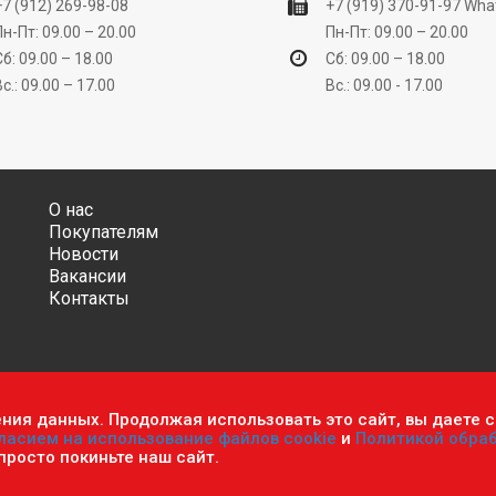
+7 (912) 269-98-08
+7 (919) 370-91-97
Wha
Пн-Пт: 09.00 – 20.00
Пн-Пт: 09.00 – 20.00
Сб: 09.00 – 18.00
Сб: 09.00 – 18.00
Вс.: 09.00 – 17.00
Вс.: 09.00 - 17.00
О нас
Покупателям
Новости
Вакансии
Контакты
ения данных. Продолжая использовать это сайт, вы даете с
ительно информационный характер и ни при каких условиях не яв
ласием на использование файлов cookie
и
Политикой обра
фиденциальности персональных данных
.
Пользовательское согла
 просто покиньте наш сайт.
мастер». Все права защищены.