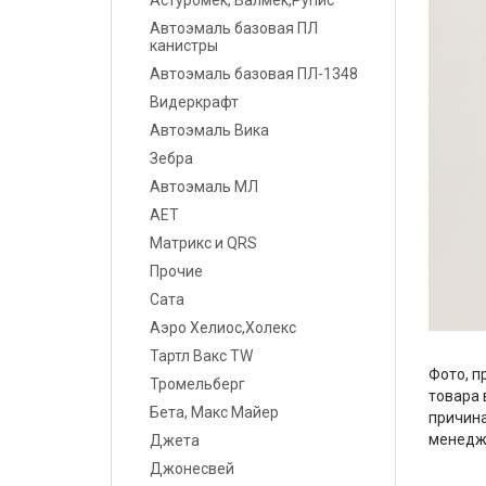
Астуромек, Валмек,Рупис
Шпатлевки
Автоэмаль базовая ПЛ
канистры
Грунты
Автоэмаль базовая ПЛ-1348
Видеркрафт
Лаки
Автоэмаль Вика
Полировальные системы
Зебра
Автоэмаль МЛ
Абразивы
АЕТ
Матрикс и QRS
Антикоррозионные
материалы
Прочие
Сата
Герметики, Клеи
Аэро Хелиос,Холекс
Тартл Вакс TW
Растворители
Фото, п
Тромельберг
товара 
Ремонт пластика
Бета, Макс Майер
причина
менедж
Джета
Средства индивидуальной
Джонесвей
защиты (СИЗ)