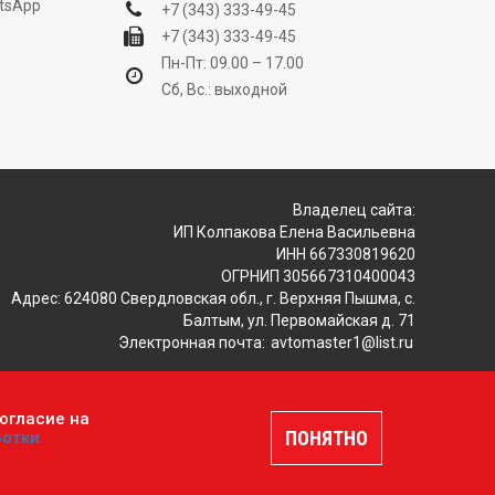
tsApp
+7 (343) 333-49-45
+7 (343) 333-49-45
Пн-Пт: 09.00 – 17.00
Сб, Вс.: выходной
Владелец сайта:
ИП Колпакова Елена Васильевна
ИНН 667330819620
ОГРНИП 305667310400043
Адрес: 624080 Свердловская обл., г. Верхняя Пышма, с.
Балтым, ул. Первомайская д. 71
Электронная почта:
avtomaster1@list.ru
огласие на
ляется публичной офертой, определяемой положениями
ПОНЯТНО
ботки
шение
.
Разработка и продвижение сайтов —
DUKiS.ru