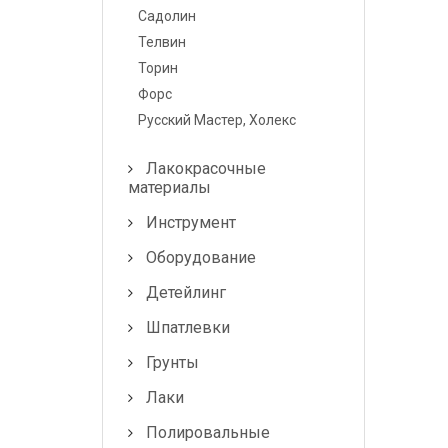
Лампочки и
Садолин
предохранители
Телвин
Торин
Форс
Русский Мастер, Холекс
Лакокрасочные
материалы
Инструмент
Оборудование
Детейлинг
Шпатлевки
Грунты
Лаки
Полировальные