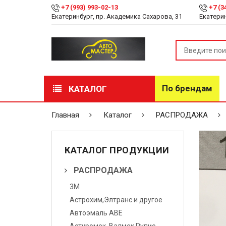
+7 (993) 993-02-13
+7 (3
Екатеринбург, пр. Академика Сахарова, 31
Екатерин
По брендам
КАТАЛОГ
РАСПРОДАЖА
Главная
Каталог
РАСПРОДАЖА
Лакокрасочные
материалы
КАТАЛОГ ПРОДУКЦИИ
Инструмент
РАСПРОДАЖА
3М
Оборудование
Астрохим,Элтранс и другое
Детейлинг
Автоэмаль АВЕ