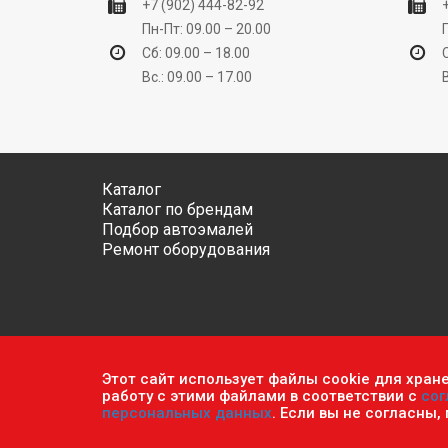
+7 (902) 444-82-92
Пн-Пт: 09.00 – 20.00
Сб: 09.00 – 18.00
Вс.: 09.00 – 17.00
Каталог
Каталог по брендам
Подбор автоэмалей
Ремонт оборудования
Этот сайт использует файлы cookie для хран
Обратите внимание, что данный сайт носит исключ
работу с этими файлами в соответствии с
сог
ч.2 ст. 437 Гражданского кодекса РФ.
Политика кон
персональных данных
. Если вы не согласны,
© 2026 г. Сеть оптово-розничных магазинов «Авто