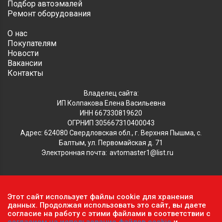
Подбор автоэмалей
Ремонт оборудования
О нас
Покупателям
Новости
Вакансии
Контакты
Владелец сайта:
ИП Колпакова Елена Васильевна
ИНН 667330819620
ОГРНИП 305667310400043
Адрес: 624080 Свердловская обл., г. Верхняя Пышма, с.
Балтым, ул. Первомайская д. 71
Электронная почта:
avtomaster1@list.ru
Обратите внимание, что данный сайт носит исключительно
Этот сайт использует файлы cookie для хранения
информационный характер и ни при каких условиях не
данных. Продолжая использовать это сайт, вы даете
является публичной офертой, определяемой положениями ч.2
согласие на работу с этими файлами в соответствии с