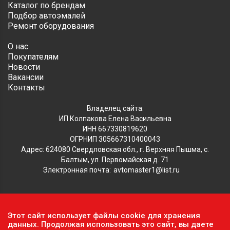
Каталог по брендам
Подбор автоэмалей
Ремонт оборудования
О нас
Покупателям
Новости
Вакансии
Контакты
Владелец сайта:
ИП Колпакова Елена Васильевна
ИНН 667330819620
ОГРНИП 305667310400043
Адрес: 624080 Свердловская обл., г. Верхняя Пышма, с.
Балтым, ул. Первомайская д. 71
Электронная почта:
avtomaster1@list.ru
Обратите внимание, что данный сайт носит исключительно
Этот сайт использует файлы cookie для хранения
информационный характер и ни при каких условиях не
данных. Продолжая использовать это сайт, вы даете