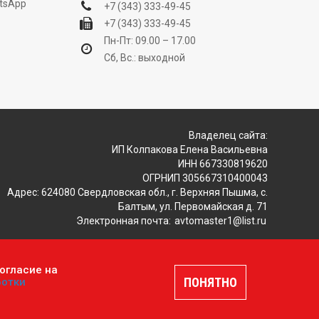
tsApp
+7 (343) 333-49-45
+7 (343) 333-49-45
Пн-Пт: 09.00 – 17.00
Сб, Вс.: выходной
Владелец сайта:
ИП Колпакова Елена Васильевна
ИНН 667330819620
ОГРНИП 305667310400043
Адрес: 624080 Свердловская обл., г. Верхняя Пышма, с.
Балтым, ул. Первомайская д. 71
Электронная почта:
avtomaster1@list.ru
огласие на
ляется публичной офертой, определяемой положениями
ПОНЯТНО
ботки
шение
.
Разработка и продвижение сайтов —
DUKiS.ru