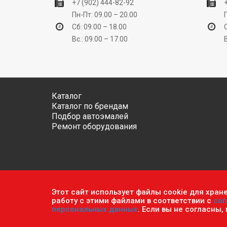
+7 (902) 444-82-92
Пн-Пт: 09.00 – 20.00
Сб: 09.00 – 18.00
Вс.: 09.00 – 17.00
Каталог
Каталог по брендам
Подбор автоэмалей
Ремонт оборудования
Этот сайт использует файлы cookie для хран
Обратите внимание, что данный сайт носит исключ
работу с этими файлами в соответствии с
сог
ч.2 ст. 437 Гражданского кодекса РФ.
Политика кон
персональных данных
. Если вы не согласны,
© 2026 г. Сеть оптово-розничных магазинов «Авто