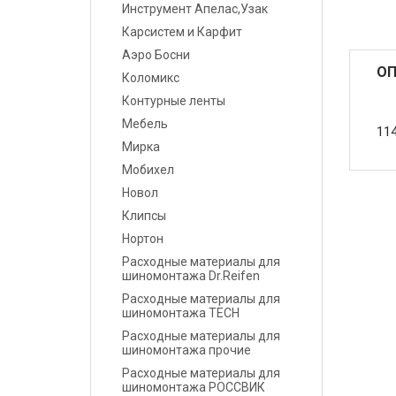
Инструмент Апелас,Узак
Карсистем и Карфит
Маскировочные
материалы
Аэро Босни
ОП
Коломикс
Салфетки протирочные
Контурные ленты
Мебель
Емкости, ситечки, PPS,
11
Мирка
палочки для
размешивания, линейки
Мобихел
мерные
Новол
Клипсы
Средства защиты
Нортон
Расходные материалы для
Крепежные системы
шиномонтажа Dr.Reifen
Расходные материалы для
Батарейки и
шиномонтажа TECH
Аккумуляторы
Расходные материалы для
шиномонтажа прочие
Аксессуары
Расходные материалы для
шиномонтажа РОССВИК