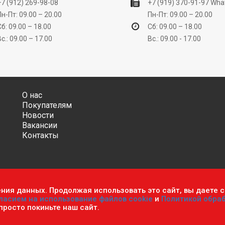
+7 (912) 269-98-08
+7 (919) 370-91-97
Wha
Пн-Пт: 09.00 – 20.00
Пн-Пт: 09.00 – 20.00
Сб: 09.00 – 18.00
Сб: 09.00 – 18.00
Вс.: 09.00 – 17.00
Вс.: 09.00 - 17.00
О нас
Покупателям
Новости
Вакансии
Контакты
ения данных. Продолжая использовать это сайт, вы даете с
ительно информационный характер и ни при каких условиях не яв
ласием на использование файлов cookie
и
Политикой обра
фиденциальности персональных данных
.
Пользовательское согла
 просто покиньте наш сайт.
мастер». Все права защищены.