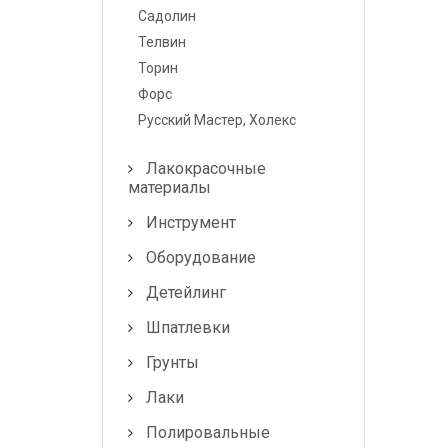
Лампочки и
Садолин
предохранители
Телвин
Торин
Форс
Русский Мастер, Холекс
Лакокрасочные
материалы
Инструмент
Оборудование
Детейлинг
Шпатлевки
Грунты
Лаки
Полировальные