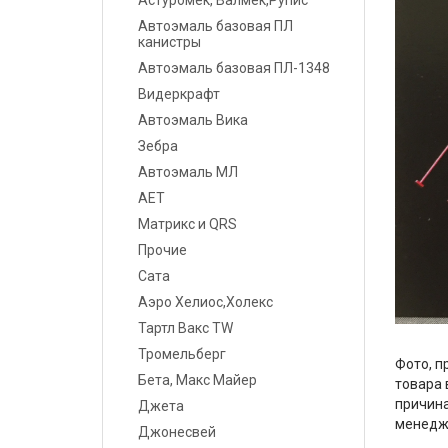
Астуромек, Валмек,Рупис
Шпатлевки
Автоэмаль базовая ПЛ
канистры
Грунты
Автоэмаль базовая ПЛ-1348
Видеркрафт
Лаки
Автоэмаль Вика
Полировальные системы
Зебра
Автоэмаль МЛ
Абразивы
АЕТ
Матрикс и QRS
Антикоррозионные
материалы
Прочие
Сата
Герметики, Клеи
Аэро Хелиос,Холекс
Тартл Вакс TW
Растворители
Тромельберг
Фото, п
Ремонт пластика
Бета, Макс Майер
товара 
причина
Джета
Средства индивидуальной
менедж
Джонесвей
защиты (СИЗ)