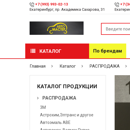
+7 (993) 993-02-13
+7 (3
Екатеринбург, пр. Академика Сахарова, 31
Екатерин
По брендам
КАТАЛОГ
РАСПРОДАЖА
Главная
Каталог
РАСПРОДАЖА
Лакокрасочные
материалы
КАТАЛОГ ПРОДУКЦИИ
Инструмент
РАСПРОДАЖА
3М
Оборудование
Астрохим,Элтранс и другое
Детейлинг
Автоэмаль АВЕ