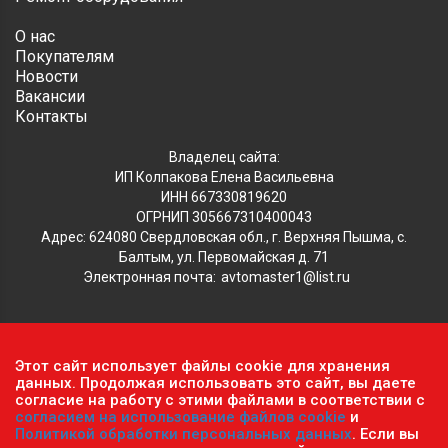
О нас
Покупателям
Новости
Вакансии
Контакты
Владелец сайта:
ИП Колпакова Елена Васильевна
ИНН 667330819620
ОГРНИП 305667310400043
Адрес: 624080 Свердловская обл., г. Верхняя Пышма, с.
Балтым, ул. Первомайская д. 71
Электронная почта:
avtomaster1@list.ru
Обратите внимание, что данный сайт носит исключительно
Этот сайт использует файлы cookie для хранения
информационный характер и ни при каких условиях не
данных. Продолжая использовать это сайт, вы даете
согласие на работу с этими файлами в соответствии с
является публичной офертой, определяемой положениями ч.2
согласием на использование файлов cookie
и
ст. 437 Гражданского кодекса РФ.
Политика
Политикой обработки персональных данных
. Если вы
конфиденциальности персональных данных
.