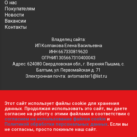
О нас
Покупателям
Новости
Вакансии
Контакты
Владелец сайта:
ИП Колпакова Елена Васильевна
ИНН 667330819620
ОГРНИП 305667310400043
Адрес: 624080 Свердловская обл., г. Верхняя Пышма, с.
Балтым, ул. Первомайская д. 71
Электронная почта:
avtomaster1@list.ru
Обратите внимание, что данный сайт носит исключительно
Этот сайт использует файлы cookie для хранения
информационный характер и ни при каких условиях не
данных. Продолжая использовать это сайт, вы даете
является публичной офертой, определяемой положениями ч.2
согласие на работу с этими файлами в соответствии с
согласием на использование файлов cookie
и
ст. 437 Гражданского кодекса РФ.
Политика
Политикой обработки персональных данных
. Если вы
конфиденциальности персональных данных
.
не согласны, просто покиньте наш сайт.
Пользовательское соглашение
.