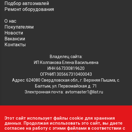
Подбор автоэмалей
Ремонт оборудования
О нас
Покупателям
Новости
Вакансии
Контакты
Владелец сайта:
ИП Колпакова Елена Васильевна
ИНН 667330819620
ОГРНИП 305667310400043
Адрес: 624080 Свердловская обл., г. Верхняя Пышма, с.
Балтым, ул. Первомайская д. 71
Электронная почта:
avtomaster1@list.ru
Обратите внимание, что данный сайт носит исключительно
Этот сайт использует файлы cookie для хранения
информационный характер и ни при каких условиях не
данных. Продолжая использовать это сайт, вы даете
является публичной офертой, определяемой положениями ч.2
согласие на работу с этими файлами в соответствии с