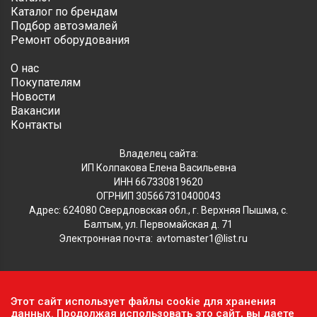
Каталог по брендам
Подбор автоэмалей
Ремонт оборудования
О нас
Покупателям
Новости
Вакансии
Контакты
Владелец сайта:
ИП Колпакова Елена Васильевна
ИНН 667330819620
ОГРНИП 305667310400043
Адрес: 624080 Свердловская обл., г. Верхняя Пышма, с.
Балтым, ул. Первомайская д. 71
Электронная почта:
avtomaster1@list.ru
Обратите внимание, что данный сайт носит исключительно
Этот сайт использует файлы cookie для хранения
информационный характер и ни при каких условиях не
данных. Продолжая использовать это сайт, вы даете