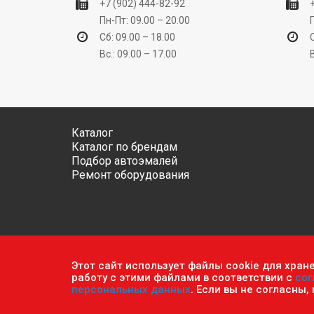
+7 (902) 444-82-92
Пн-Пт: 09.00 – 20.00
Сб: 09.00 – 18.00
Вс.: 09.00 – 17.00
Каталог
Каталог по брендам
Подбор автоэмалей
Ремонт оборудования
Этот сайт использует файлы cookie для хран
Обратите внимание, что данный сайт носит исключ
работу с этими файлами в соответствии с
сог
ч.2 ст. 437 Гражданского кодекса РФ.
Политика кон
персональных данных
. Если вы не согласны,
© 2026 г. Сеть оптово-розничных магазинов «Авто