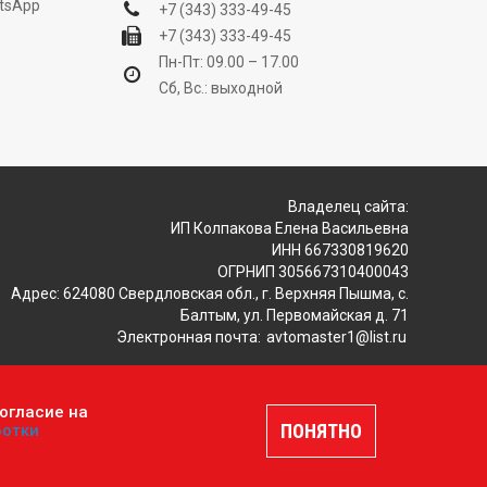
tsApp
+7 (343) 333-49-45
+7 (343) 333-49-45
Пн-Пт: 09.00 – 17.00
Сб, Вс.: выходной
Владелец сайта:
ИП Колпакова Елена Васильевна
ИНН 667330819620
ОГРНИП 305667310400043
Адрес: 624080 Свердловская обл., г. Верхняя Пышма, с.
Балтым, ул. Первомайская д. 71
Электронная почта:
avtomaster1@list.ru
огласие на
ляется публичной офертой, определяемой положениями
ПОНЯТНО
ботки
шение
.
Разработка и продвижение сайтов —
DUKiS.ru