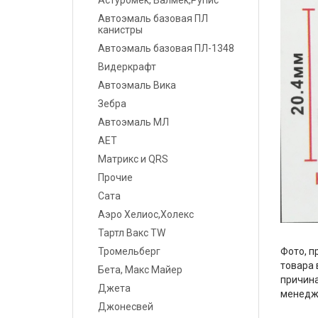
Астуромек, Валмек,Рупис
Шпатлевки
Автоэмаль базовая ПЛ
канистры
Грунты
Автоэмаль базовая ПЛ-1348
Видеркрафт
Лаки
Автоэмаль Вика
Полировальные системы
Зебра
Автоэмаль МЛ
Абразивы
АЕТ
Матрикс и QRS
Антикоррозионные
материалы
Прочие
Сата
Герметики, Клеи
Аэро Хелиос,Холекс
Тартл Вакс TW
Растворители
Тромельберг
Фото, п
товара 
Ремонт пластика
Бета, Макс Майер
причина
Джета
менедж
Средства индивидуальной
Джонесвей
защиты (СИЗ)