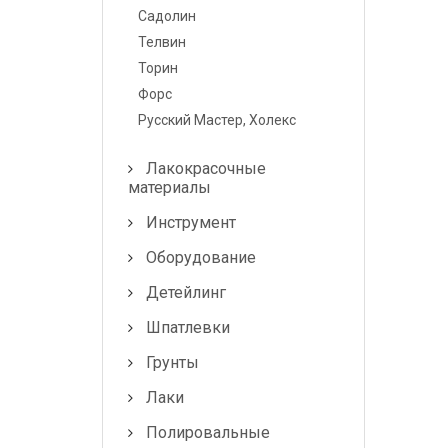
Лампочки и
Садолин
предохранители
Телвин
Торин
Форс
Русский Мастер, Холекс
Лакокрасочные
материалы
Инструмент
Оборудование
Детейлинг
Шпатлевки
Грунты
Лаки
Полировальные