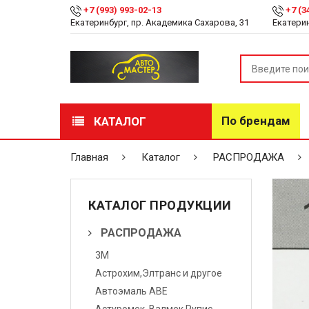
+7 (993) 993-02-13
+7 (3
Екатеринбург, пр. Академика Сахарова, 31
Екатерин
По брендам
КАТАЛОГ
РАСПРОДАЖА
Главная
Каталог
РАСПРОДАЖА
Лакокрасочные
материалы
КАТАЛОГ ПРОДУКЦИИ
Инструмент
РАСПРОДАЖА
3М
Оборудование
Астрохим,Элтранс и другое
Детейлинг
Автоэмаль АВЕ