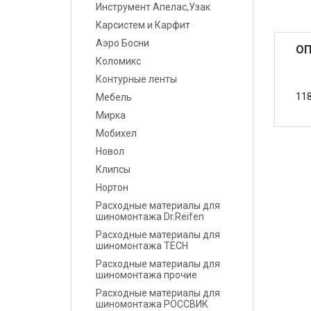
Инструмент Апелас,Узак
Карсистем и Карфит
Маскировочные
материалы
Аэро Босни
ОП
Коломикс
Салфетки протирочные
Контурные ленты
11
Мебель
Емкости, ситечки, PPS,
Мирка
палочки для
размешивания, линейки
Мобихел
мерные
Новол
Клипсы
Средства защиты
Нортон
Расходные материалы для
Крепежные системы
шиномонтажа Dr.Reifen
Расходные материалы для
Батарейки и
шиномонтажа TECH
Аккумуляторы
Расходные материалы для
шиномонтажа прочие
Аксессуары
Расходные материалы для
шиномонтажа РОССВИК