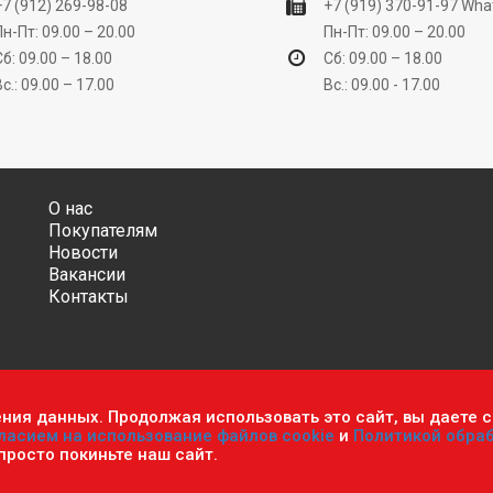
+7 (912) 269-98-08
+7 (919) 370-91-97
Wha
Пн-Пт: 09.00 – 20.00
Пн-Пт: 09.00 – 20.00
Сб: 09.00 – 18.00
Сб: 09.00 – 18.00
Вс.: 09.00 – 17.00
Вс.: 09.00 - 17.00
О нас
Покупателям
Новости
Вакансии
Контакты
ения данных. Продолжая использовать это сайт, вы даете с
ительно информационный характер и ни при каких условиях не яв
ласием на использование файлов cookie
и
Политикой обра
фиденциальности персональных данных
.
Пользовательское согла
 просто покиньте наш сайт.
мастер». Все права защищены.