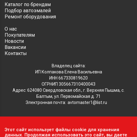
Каталог по брендам
Подбор автоэмалей
Ремонт оборудования
О нас
Покупателям
Новости
Вакансии
Контакты
Владелец сайта:
ИП Колпакова Елена Васильевна
ИНН 667330819620
ОГРНИП 305667310400043
Адрес: 624080 Свердловская обл., г. Верхняя Пышма, с.
Балтым, ул. Первомайская д. 71
Электронная почта:
avtomaster1@list.ru
Обратите внимание, что данный сайт носит исключительно
Этот сайт использует файлы cookie для хранения
информационный характер и ни при каких условиях не
данных. Продолжая использовать это сайт, вы даете