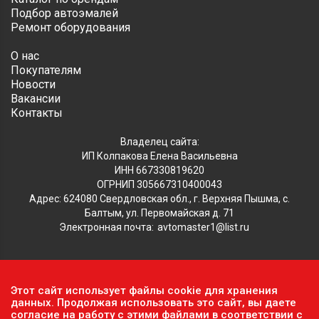
Подбор автоэмалей
Ремонт оборудования
О нас
Покупателям
Новости
Вакансии
Контакты
Владелец сайта:
ИП Колпакова Елена Васильевна
ИНН 667330819620
ОГРНИП 305667310400043
Адрес: 624080 Свердловская обл., г. Верхняя Пышма, с.
Балтым, ул. Первомайская д. 71
Электронная почта:
avtomaster1@list.ru
Обратите внимание, что данный сайт носит исключительно
Этот сайт использует файлы cookie для хранения
информационный характер и ни при каких условиях не
данных. Продолжая использовать это сайт, вы даете
согласие на работу с этими файлами в соответствии с
является публичной офертой, определяемой положениями ч.2